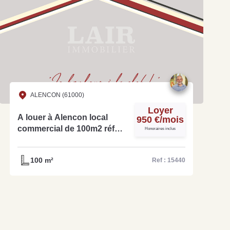
ALENCON (61000)
Loyer
A louer à Alencon local
950 €/mois
commercial de 100m2 réf
Honoraires inclus
15440
100 m²
Ref : 15440