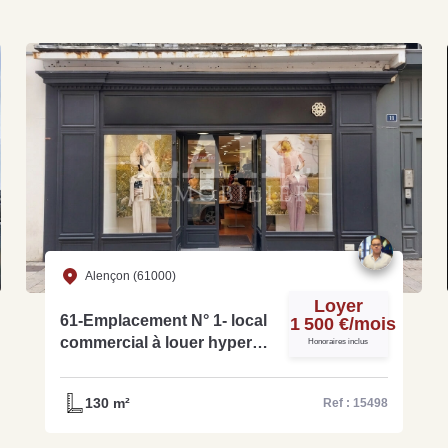
Grat
Est
Rap
que
Alençon (61000)
Loyer
61-Emplacement N° 1- local
1 500 €/mois
commercial à louer hyper
Honoraires inclus
centre d'Alençon - réf 15498
130 m²
Ref : 15498