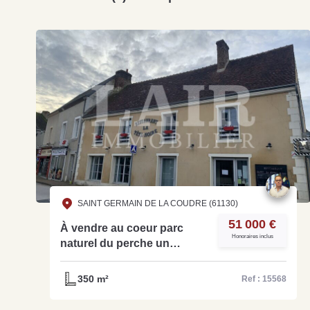
SAINT GERMAIN DE LA COUDRE (61130)
51 000 €
À vendre au coeur parc
Honoraires inclus
naturel du perche un
restaurant traditionnel- Réf
15568
350 m²
Ref : 15568