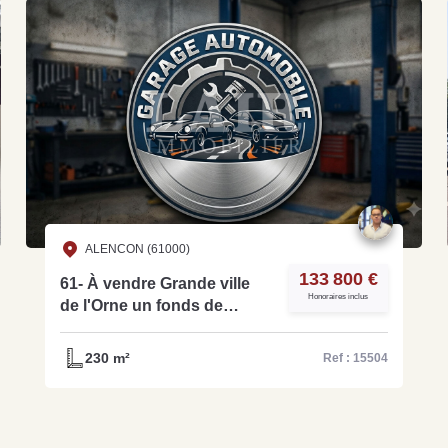
ALENCON (61000)
133 800 €
61- À vendre Grande ville
Honoraires inclus
de l'Orne un fonds de
commerce de garage
automobile - Ref 15504
230 m²
Ref : 15504