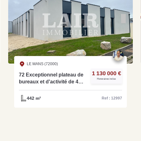
LE MANS (72000)
1 130 000 €
72 Exceptionnel plateau de
Honoraires inclus
bureaux et d'activité de 440
m² à vendre Le Mans nord -
Réf-12997
442 m²
Ref : 12997