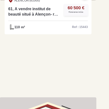
ALENCON (61000)
60 500 €
61, A vendre institut de
Honoraires inclus
beauté situé à Alençon- réf
15443
110 m²
Ref : 15443