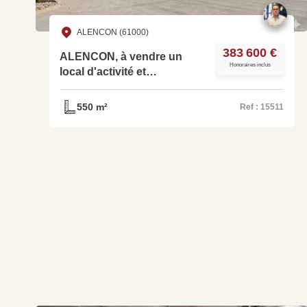
ALENCON (61000)
383 600 €
ALENCON, à vendre un
Honoraires inclus
local d'activité et
commercial d'une surface
de 550 m²-réf 15511
550 m²
Ref : 15511