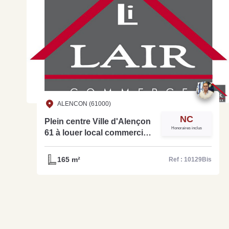
ALENCON (61000)
NC
Plein centre Ville d'Alençon
Honoraires inclus
61 à louer local commercial
de 165 m2 réf 10129 Bis
7852
165 m²
Ref : 10129Bis