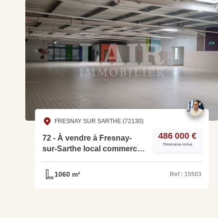
FRESNAY SUR SARTHE (72130)
486 000 €
72 - À vendre à Fresnay-
Honoraires inclus
sur-Sarthe local commercial
ou d'activité de 1 060 m² -
Réf. 15503
1060 m²
Ref : 15503