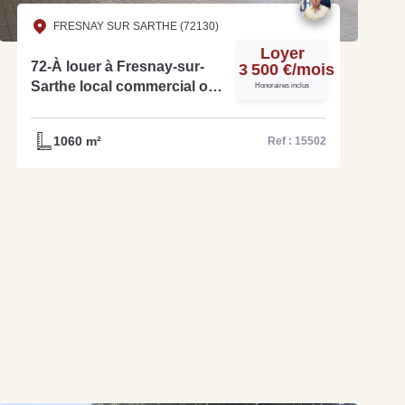
FRESNAY SUR SARTHE (72130)
Loyer
72-À louer à Fresnay-sur-
3 500 €/mois
Sarthe local commercial ou
Honoraires inclus
d'activité de 1 060 m²-Réf.
15502
1060 m²
Ref : 15502