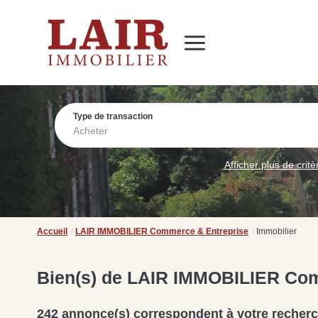
Immobilier
Nous découvrir
Nos services
Contact
SUIVEZ-NOUS SUR LES RÉSEAUX SOCIAUX
Nos actualités
Type de transaction
Acheter
Afficher plus de critè
Accueil
LAIR IMMOBILIER Commerce & Entreprise
Immobilier
Bien(s) de LAIR IMMOBILIER Com
242 annonce(s) correspondent à votre recher