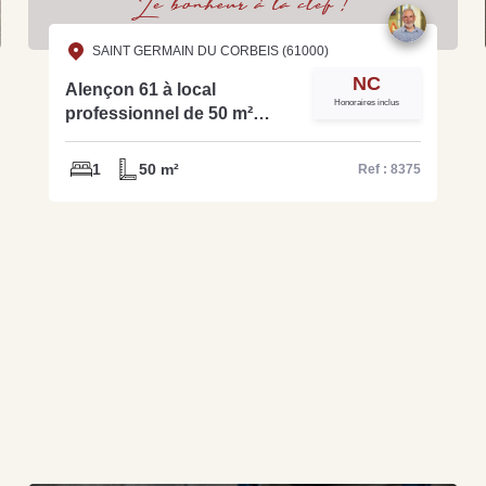
SAINT GERMAIN DU CORBEIS (61000)
NC
Alençon 61 à local
Honoraires inclus
professionnel de 50 m²
environ- réf 8375
1
50 m²
Ref : 8375