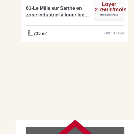
Loyer
61-Le Mêle sur Sarthe en
2 750 €/mois
zone industriel à louer local
Honoraires inclus
d'activité réf -15499
735 m²
Ref : 15499