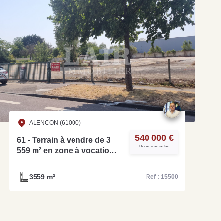
ALENCON (61000)
540 000 €
61 - Terrain à vendre de 3
Honoraires inclus
559 m² en zone à vocation
d'activité et de commerce
de détail - Réf. 15500
3559 m²
Ref : 15500