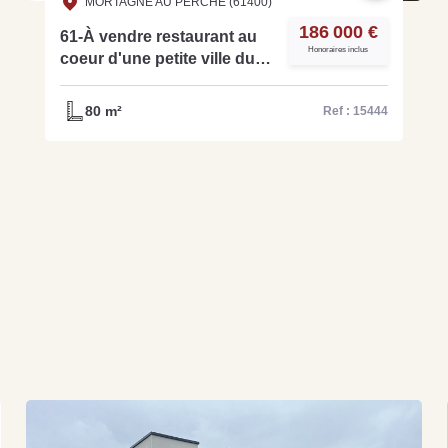
MORTAGNE AU PERCHE (61400)
186 000 €
61-À vendre restaurant au
Honoraires inclus
coeur d'une petite ville du
Perche Normand - réf:
15444
80 m²
Ref : 15444