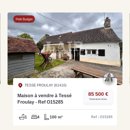
Petit Budget
Grat
Est
Rap
que
TESSE FROULAY (61410)
85 500 €
Maison à vendre à Tessé
Honoraires inclus
Froulay - Ref O15285
1
4
100 m²
Ref : O15285