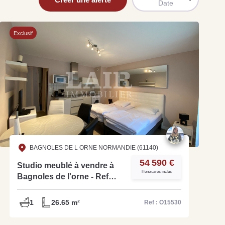
Date
Exclusif
uit
imez votre bien en ligne.
ide et gratuit, recevez votre estimation en
lques clics.
BAGNOLES DE L ORNE NORMANDIE (61140)
54 590 €
Estimer mon bien maintenant
Studio meublé à vendre à
Honoraires inclus
Bagnoles de l'orne - Ref
O15530
1
26.65 m²
Ref : O15530