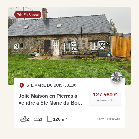
Prix En Baisse
STE MARIE DU BOIS (53110)
127 560 €
Jolie Maison en Pierres à
Honoraires inclus
vendre à Ste Marie du Bois -
Ref O14540
2
3
126 m²
Ref : O14540