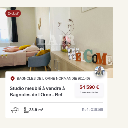
Exclusif
BAGNOLES DE L ORNE NORMANDIE (61140)
54 590 €
Studio meublé à vendre à
Honoraires inclus
Bagnoles de l'Orne - Ref
O15165
1
23.9 m²
Ref : O15165