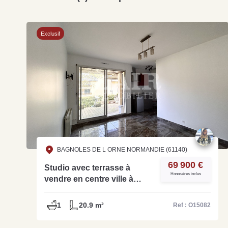
Exclusif
BAGNOLES DE L ORNE NORMANDIE (61140)
69 900 €
Studio avec terrasse à
Honoraires inclus
vendre en centre ville à
Bagnoles de l'Orne - Ref
O15082
1
20.9 m²
Ref : O15082