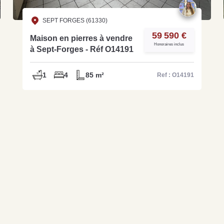
SEPT FORGES (61330)
59 590 €
Maison en pierres à vendre
Honoraires inclus
à Sept-Forges - Réf O14191
1
4
85 m²
Ref : O14191