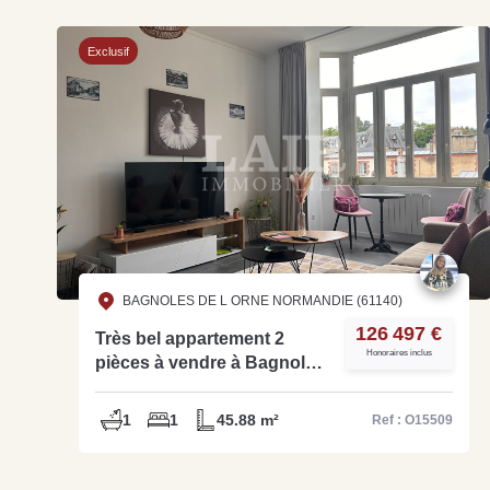
Exclusif
BAGNOLES DE L ORNE NORMANDIE (61140)
126 497 €
Très bel appartement 2
Honoraires inclus
pièces à vendre à Bagnoles
- Ref O15509
1
1
45.88 m²
Ref : O15509