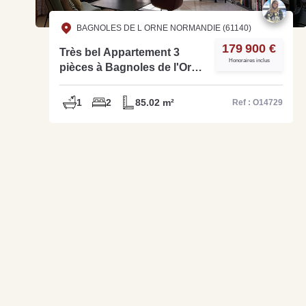
BAGNOLES DE L ORNE NORMANDIE (61140)
179 900 €
Très bel Appartement 3
Honoraires inclus
pièces à Bagnoles de l'Orne
- Ref O13409
1
2
85.02 m²
Ref : O14729