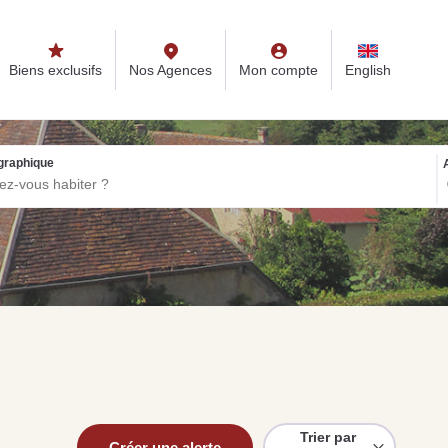
s
Nos Agences
Mon compte
English
Biens exclusifs
Nos Agences
Mon compte
English
graphique
ONSEILS IMMO
seils immobiliers et actualités
r vous accompagner dans vos projets
 d’une
Ce qu’il ne faut pas
 immobilière à
négliger avant de
e-l’Orne :
procéder à l’achat d’une
Peut-on vendre 
nt les
maison à Mortagne-au-
terrain non viabi
nces ?
Perche
Pré-en-Pail ?
Trier par
te
Lire la suite
Lire la suite
Créer une alerte