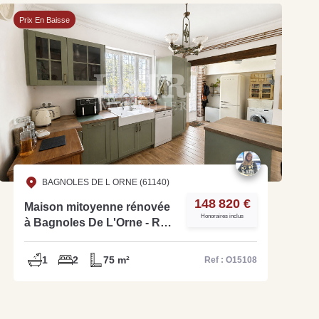
Prix En Baisse
BAGNOLES DE L ORNE (61140)
148 820 €
Maison mitoyenne rénovée
Honoraires inclus
à Bagnoles De L'Orne - Réf
O14209
1
2
75 m²
Ref : O15108