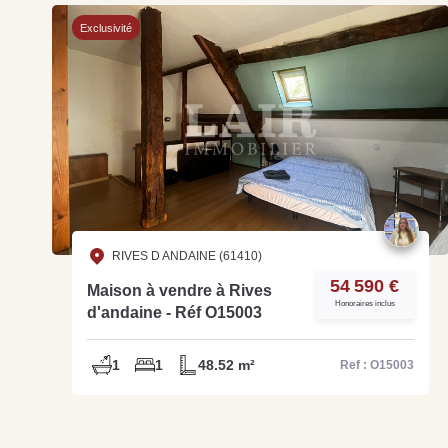
Exclusivité
RIVES D ANDAINE (61410)
54 590 €
Maison à vendre à Rives
Honoraires inclus
d'andaine - Réf O15003
1
1
48.52 m²
Ref : O15003