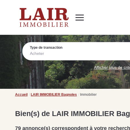
Immobilier
Nous découvrir
Nos services
Contact
SUIVEZ-NOUS SUR LES RÉSEAUX SOCIAUX
Nos actualités
Type de transaction
Acheter
Afficher plus de cri
Accueil
LAIR IMMOBILIER Bagnoles
Immobilier
Acqu
Investir pour la première
de r
Bien(s) de LAIR IMMOBILIER Bag
fois à Saint-Pierre-des-
les-
Nids : guide d’achat
sont
immobilier
entr
79 annonce(s) correspondent à votre recherc
Lire la suite
Lire 