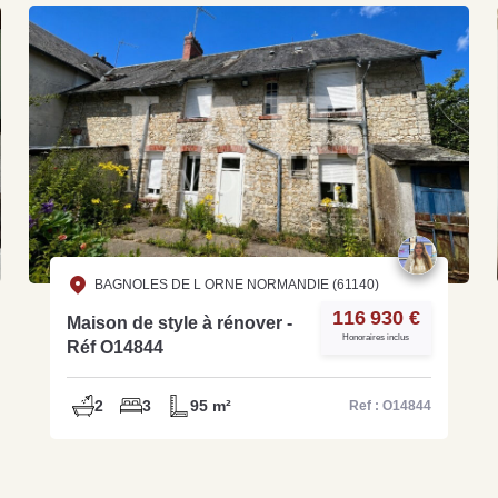
BAGNOLES DE L ORNE NORMANDIE (61140)
116 930 €
Maison de style à rénover -
Honoraires inclus
Réf O14844
2
3
95 m²
Ref : O14844