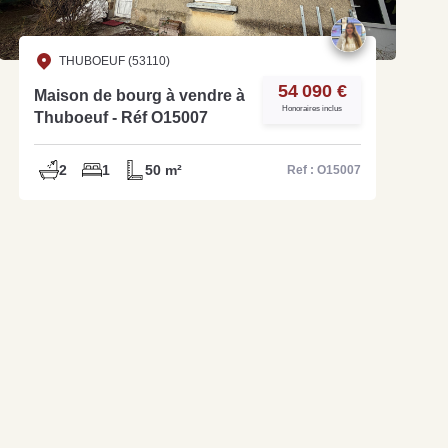
THUBOEUF (53110)
54 090 €
Maison de bourg à vendre à
Honoraires inclus
Thuboeuf - Réf O15007
2
1
50 m²
Ref : O15007