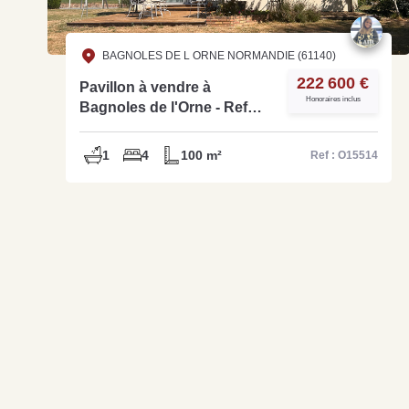
BAGNOLES DE L ORNE NORMANDIE (61140)
222 600 €
Pavillon à vendre à
Honoraires inclus
Bagnoles de l'Orne - Ref
O15514
1
4
100 m²
Ref : O15514