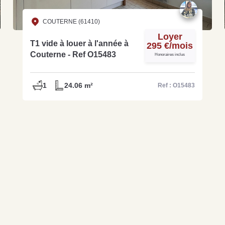
COUTERNE (61410)
Loyer
T1 vide à louer à l'année à
295 €/mois
Couterne - Ref O15483
Honoraires inclus
1
24.06 m²
Ref : O15483