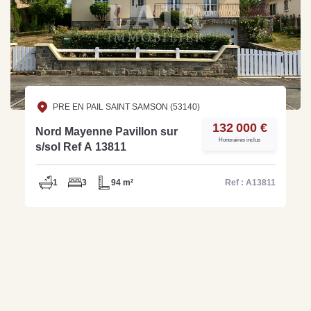
PRE EN PAIL SAINT SAMSON (53140)
132 000 €
Nord Mayenne Pavillon sur
Honoraires inclus
s/sol Ref A 13811
1
3
94 m²
Ref : A13811