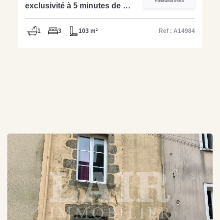
Honoraires inclus
exclusivité à 5 minutes de Pré
en pail - Réf: A14984
1
3
103 m²
Ref : A14984