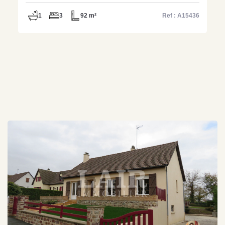
A15436
1
3
92 m²
Ref : A15436