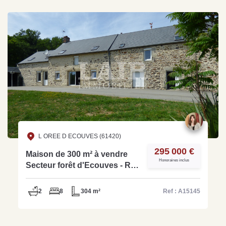
L OREE D ECOUVES (61420)
295 000 €
Maison de 300 m² à vendre
Honoraires inclus
Secteur forêt d'Ecouves - Réf
: A15145
2
8
304 m²
Ref : A15145