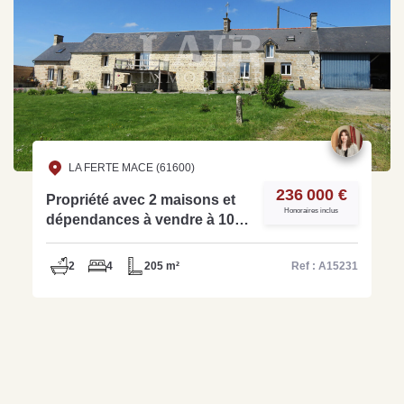
LA FERTE MACE (61600)
236 000 €
Propriété avec 2 maisons et
Honoraires inclus
dépendances à vendre à 10
min de la Ferté Macé - Réf:
A15231
2
4
205 m²
Ref : A15231