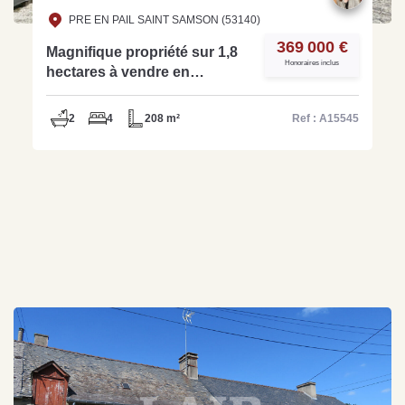
PRE EN PAIL SAINT SAMSON (53140)
369 000 €
Magnifique propriété sur 1,8
Honoraires inclus
hectares à vendre en
Exclusivité secteur Pre En
Pail Saint Samson - Réf:
2
4
208 m²
Ref : A15545
A15545