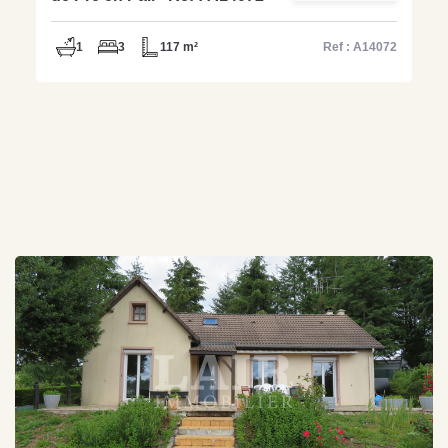
1
3
117 m²
Ref : A14072