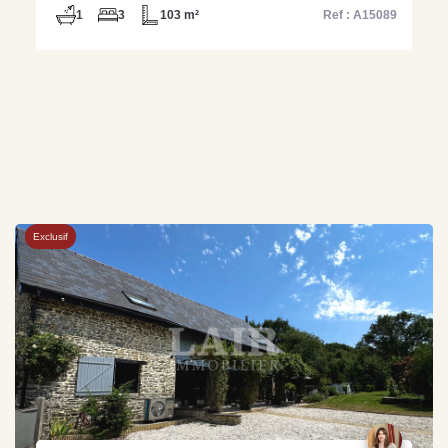
1
3
103 m²
Ref : A15089
Exclusif