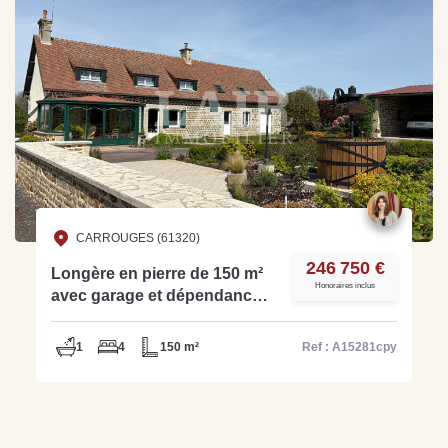
CARROUGES (61320)
246 750 €
Longère en pierre de 150 m²
Honoraires inclus
avec garage et dépendance -
Réf. A15281cpy
1
4
150 m²
Ref : A15281cpy