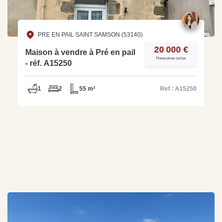
PRE EN PAIL SAINT SAMSON (53140)
20 000 €
Maison à vendre à Pré en pail
Honoraires inclus
- réf. A15250
1
2
55 m²
Ref : A15250