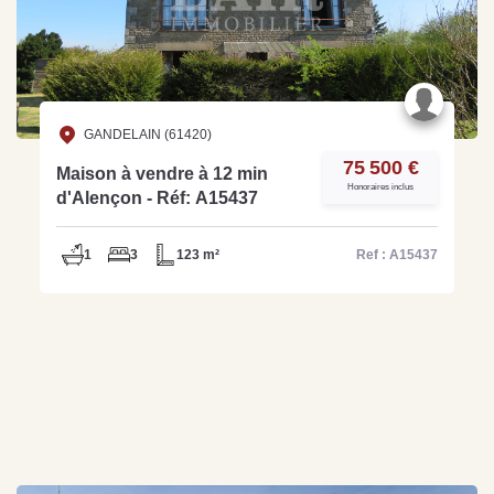
GANDELAIN (61420)
75 500 €
Maison à vendre à 12 min
Honoraires inclus
d'Alençon - Réf: A15437
1
3
123 m²
Ref : A15437