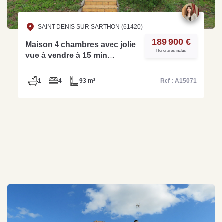
SAINT DENIS SUR SARTHON (61420)
189 900 €
Maison 4 chambres avec jolie
Honoraires inclus
vue à vendre à 15 min
d'Alençon - Réf: A15071
1
4
93 m²
Ref : A15071