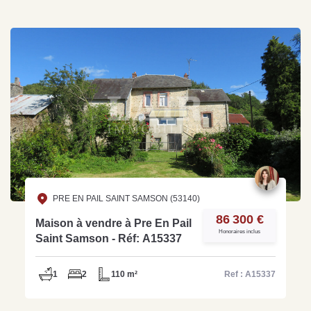
PRE EN PAIL SAINT SAMSON (53140)
86 300 €
Maison à vendre à Pre En Pail
Honoraires inclus
Saint Samson - Réf: A15337
1
2
110 m²
Ref : A15337