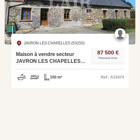
JAVRON LES CHAPELLES (53250)
87 500 €
Maison à vendre secteur
Honoraires inclus
JAVRON LES CHAPELLES -
Réf : A15474
1
2
100 m²
Ref : A15474