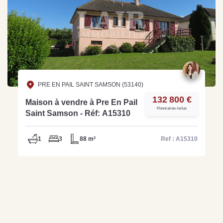
PRE EN PAIL SAINT SAMSON (53140)
132 800 €
Maison à vendre à Pre En Pail
Honoraires inclus
Saint Samson - Réf: A15310
1
3
88 m²
Ref : A15310