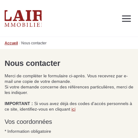
Immobilier
Nous découvrir
Nos services
Contact
Accueil
Nous contacter
SUIVEZ-NOUS SUR LES RÉSEAUX SOCIAUX
Nos actualités
Nous contacter
Merci de compléter le formulaire ci-après. Vous recevrez par e-
NOS CONSEILS IMMO
mail une copie de votre demande.
Conseils immobiliers et actualités
Si votre demande concerne des références particulières, merci de
pour vous accompagner dans vos projets
les indiquer.
IMPORTANT :
Si vous avez déjà des codes d'accés personnels à
ce site, identifiez-vous en cliquant
ici
Vos coordonnées
de
Se passer d’une
Ce
Procéder à des travaux
estimation immobilière à
n
* Information obligatoire
s
d’isolation à Fresnay-sur-
Bagnoles-de-l’Orne :
pr