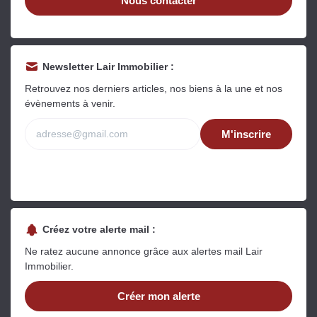
Nous contacter
Sarthe pour booster sa
quelles sont les
m
vente
conséquences ?
P
Lire la suite
Lire la suite
L
Newsletter Lair Immobilier :
Retrouvez nos derniers articles, nos biens à la une et nos
évènements à venir.
M'inscrire
Gratuit
Estimez votre bien en ligne.
Rapide et gratuit, recevez votre estimation
en quelques clics.
Créez votre alerte mail :
Estimer mon bien maintenant
Ne ratez aucune annonce grâce aux alertes mail Lair
Immobilier.
Créer mon alerte