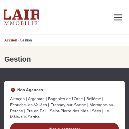
Immobilier
Nous découvrir
Nos services
Contact
Accueil
Gestion
SUIVEZ-NOUS SUR LES RÉSEAUX SOCIAUX
Nos actualités
Gestion
NOS CONSEILS IMMO
Conseils immobiliers et actualités
pour vous accompagner dans vos projets
Nos Agences :
Alençon | Argentan | Bagnoles de l'Orne | Bellême |
Ecouché-les-Vallées | Fresnay-sur-Sarthe | Mortagne-au-
Perche | Pré en Pail | Saint-Pierre des Nids | Sées | Le
de
Se passer d’une
Ce
Mêle-sur-Sarthe
Procéder à des travaux
estimation immobilière à
n
s
d’isolation à Fresnay-sur-
Bagnoles-de-l’Orne :
pr