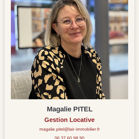
Magalie PITEL
Gestion Locative
magalie.pitel@lair-immobilier.fr
06.37.60.98.90