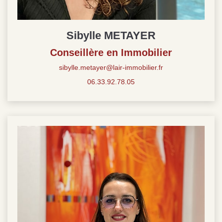
Sibylle METAYER
Conseillère en Immobilier
sibylle.metayer@lair-immobilier.fr
06.33.92.78.05