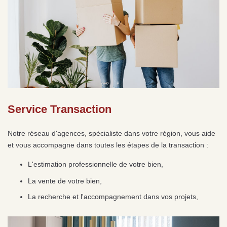
Sarthe pour booster sa
quelles sont les
m
vente
conséquences ?
P
Lire la suite
Lire la suite
L
Gratuit
Service Transaction
Estimez votre bien en ligne.
Rapide et gratuit, recevez votre estimation
Notre réseau d'agences, spécialiste dans votre région, vous aide
en quelques clics.
et vous accompagne dans toutes les étapes de la transaction :
L'estimation professionnelle de votre bien,
Estimer mon bien maintenant
La vente de votre bien,
La recherche et l'accompagnement dans vos projets,