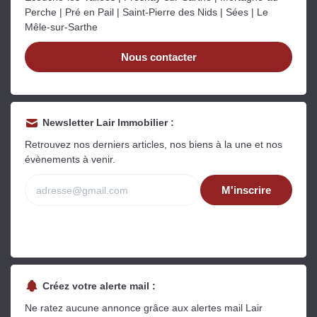
Sarthe pour booster sa
quelles sont les
m
Perche | Pré en Pail | Saint-Pierre des Nids | Sées | Le
vente
conséquences ?
P
Mêle-sur-Sarthe
Lire la suite
Lire la suite
L
Nous contacter
Newsletter Lair Immobilier :
Gratuit
Retrouvez nos derniers articles, nos biens à la une et nos
évènements à venir.
Estimez votre bien en ligne.
Rapide et gratuit, recevez votre estimation
M'inscrire
en quelques clics.
Estimer mon bien maintenant
Créez votre alerte mail :
Ne ratez aucune annonce grâce aux alertes mail Lair