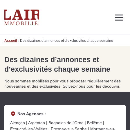
Immobilier
Nous découvrir
Nos services
Contact
Accueil
Des dizaines d’annonces et d’exclusivités chaque semaine
SUIVEZ-NOUS SUR LES RÉSEAUX SOCIAUX
Nos actualités
Des dizaines d’annonces et
d’exclusivités chaque semaine
NOS CONSEILS IMMO
Conseils immobiliers et actualités
Nous sommes mobilisés pour vous proposer régulièrement des
pour vous accompagner dans vos projets
nouveautés et des exclusivités. Suivez-nous pour les découvrir.
Nos Agences :
de
Se passer d’une
Ce
Alençon | Argentan | Bagnoles de l'Orne | Bellême |
Procéder à des travaux
estimation immobilière à
n
s
d’isolation à Fresnay-sur-
Bagnoles-de-l’Orne :
pr
Ecouché-les-Vallées | Fresnay-sur-Sarthe | Mortagne-au-