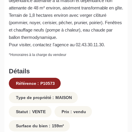
dépendance attenante à la maison et dépendance non
attenante de 48 m² environ, aisément transformable en gîte.
Terrain de 1,8 hectares environ avec verger clôturé
(pommier, noyer, cerisier, pêcher, prunier, poirier). Fenêtres
et chauffage neufs (pompe à chaleur), eau chaude par
ballon thermodynamique.
Pour visiter, contactez l'agence au 02.43.30.11.30.
*
Honoraires à la charge du vendeur
Détails
Référence :
P10573
Type de propriété :
MAISON
Statut :
VENTE
Prix :
vendu
Surface du bien :
159
m²