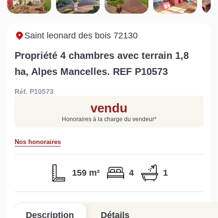
Sarthe pour booster sa
quelles sont les
m
vente
conséquences ?
P
Lire la suite
Lire la suite
L
Saint leonard des bois 72130
Propriété 4 chambres avec terrain 1,8
ha, Alpes Mancelles. REF P10573
Réf. P10573
Gratuit
vendu
Estimez votre bien en ligne.
Honoraires à la charge du vendeur
*
Rapide et gratuit, recevez votre estimation
en quelques clics.
Nos honoraires
Estimer mon bien maintenant
159 m²
4
1
Description
Détails