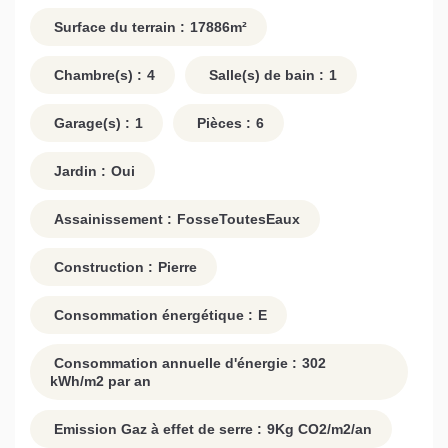
Surface du terrain :
17886
m²
Chambre(s) :
4
Salle(s) de bain :
1
Garage(s) :
1
Pièces :
6
Jardin :
Oui
Assainissement :
FosseToutesEaux
Construction :
Pierre
Consommation énergétique :
E
Consommation annuelle d'énergie :
302
kWh/m2 par an
Emission Gaz à effet de serre :
9
Kg CO2/m2/an