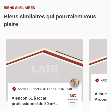
BIENS SIMILAIRES
Biens similaires qui pourraient vous
plaire
ARCON
SAINT GERMAIN DU CORBEIS (61000)
A louer 
NC
Alençon 61 à local
Arconnay 
Honoraires
professionnel de 50 m²
inclus
m2 réf:1
environ- réf 8375