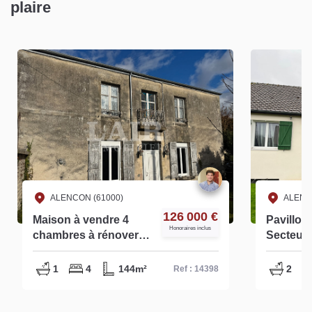
plaire
ALENCON (61000)
ALENC
126 000 €
Maison à vendre 4
Pavillon
Honoraires inclus
chambres à rénover
Secteur 
Alençon - réf - 14398
14448
1
4
144m²
2
Ref : 14398