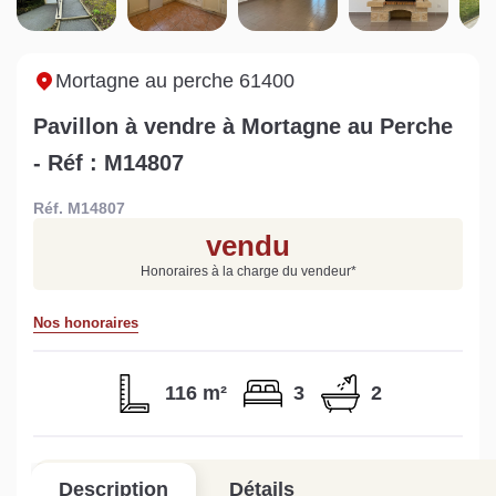
Sarthe pour booster sa
quelles sont les
m
vente
conséquences ?
P
Lire la suite
Lire la suite
L
Mortagne au perche 61400
Pavillon à vendre à Mortagne au Perche
- Réf : M14807
Réf. M14807
Gratuit
vendu
Estimez votre bien en ligne.
Honoraires à la charge du vendeur
*
Rapide et gratuit, recevez votre estimation
en quelques clics.
Nos honoraires
Estimer mon bien maintenant
116 m²
3
2
Description
Détails