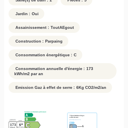
Salle(s) de bain :
2
Pièces :
5
Jardin :
Oui
Assainissement :
ToutAEgout
Construction :
Parpaing
Consommation énergétique :
C
Consommation annuelle d'énergie :
173
kWh/m2 par an
Emission Gaz à effet de serre :
6
Kg CO2/m2/an