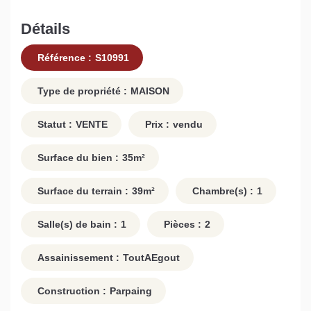
Détails
Référence :
S10991
Type de propriété :
MAISON
Statut :
VENTE
Prix :
vendu
Surface du bien :
35
m²
Surface du terrain :
39
m²
Chambre(s) :
1
Salle(s) de bain :
1
Pièces :
2
Assainissement :
ToutAEgout
Construction :
Parpaing