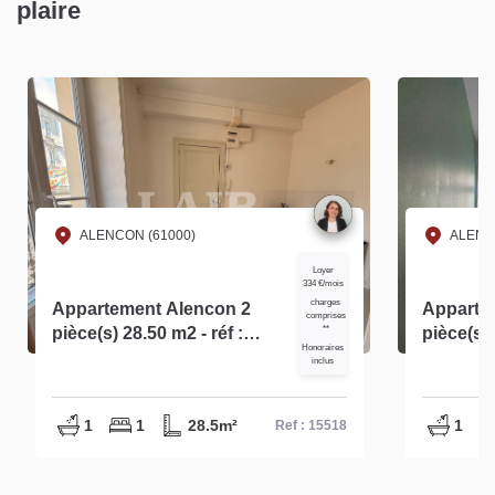
plaire
ALENCON (61000)
SAINT 
Loyer
590 €/mois
charges
Appartement Alencon 2
Appartem
comprises
pièce(s) réf : 14763
**
Le Cheva
Honoraires
14723
inclus
1
1
60m²
1
Ref : 14763