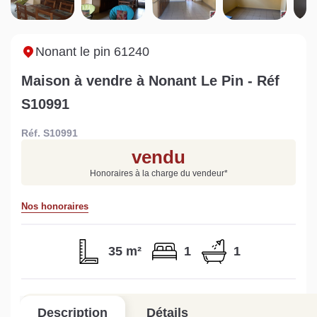
maison à Mortagne-au-
non viabilisé à Pré-en-
Ni
Perche
Pail ?
i
Lire la suite
Lire la suite
L
Nonant le pin 61240
Maison à vendre à Nonant Le Pin - Réf
S10991
Réf. S10991
Gratuit
vendu
Estimez votre bien en ligne.
Honoraires à la charge du vendeur
*
Rapide et gratuit, recevez votre estimation
en quelques clics.
Nos honoraires
Estimer mon bien maintenant
35 m²
1
1
Description
Détails