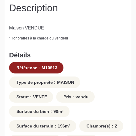
Description
Maison VENDUE
*
Honoraires à la charge du vendeur
Détails
Référence :
M10913
Type de propriété :
MAISON
Statut :
VENTE
Prix :
vendu
Surface du bien :
90
m²
Surface du terrain :
196
m²
Chambre(s) :
2