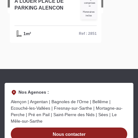
A LOUER PLACE DE
comprises
PARKING ALENCON
**
Honoraires
inclus
1m²
Ref : 2851
Nos Agences :
Alençon | Argentan | Bagnoles de l'Orne | Bellême |
Ecouché-les-Vallées | Fresnay-sur-Sarthe | Mortagne-au-
Perche | Pré en Pail | Saint-Pierre des Nids | Sées | Le
Mêle-sur-Sarthe
Nous contacter