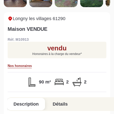
maison à Mortagne-au-
non viabilisé à Pré-en-
Ni
Perche
Pail ?
i
Lire la suite
Lire la suite
L
Longny les villages 61290
Maison VENDUE
Réf. M10913
vendu
Gratuit
Honoraires à la charge du vendeur
*
Estimez votre bien en ligne.
Nos honoraires
Rapide et gratuit, recevez votre estimation
en quelques clics.
90 m²
2
2
Estimer mon bien maintenant
Description
Détails