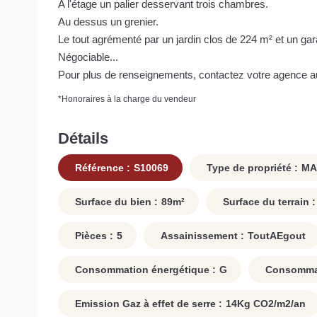
A l'étage un palier desservant trois chambres.
Au dessus un grenier.
Le tout agrémenté par un jardin clos de 224 m² et un gar
Négociable...
Pour plus de renseignements, contactez votre agence a
*
Honoraires à la charge du vendeur
Détails
Référence :
S10069
Type de propriété :
MA
Surface du bien :
89
m²
Surface du terrain :
Pièces :
5
Assainissement :
ToutAEgout
Consommation énergétique :
G
Consommati
Emission Gaz à effet de serre :
14
Kg CO2/m2/an