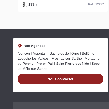
255m²
57
Ref : 13069
Nos Agences :
Alençon | Argentan | Bagnoles de l'Orne | Bellême |
Ecouché-les-Vallées | Fresnay-sur-Sarthe | Mortagne-
au-Perche | Pré en Pail | Saint-Pierre des Nids | Sées |
Le Mêle-sur-Sarthe
Nous contacter