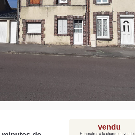
Grat
Est
Rap
que
vendu
 minutes de
Honoraires à la charge du vende