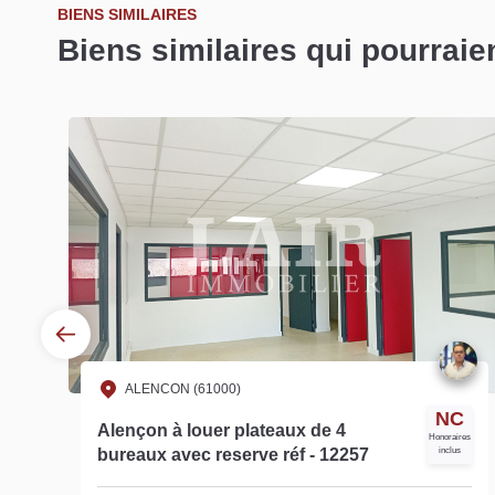
BIENS SIMILAIRES
Biens similaires qui pourraie
ALENCON (61000)
Loyer
3 500 €/mois
A louer hyper centre un plateau de
**
bureaux d'environ 255 m² à Alençon
es
Honoraires
inclus
réf- 13069