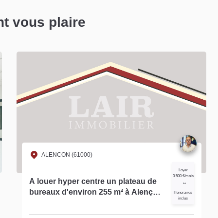
nt vous plaire
ALENCON (61000)
Loyer
6 760 €/mois
charges
Plateau de bureaux à louer à
comprises
Alençon, emplacement intéressant -
**
Honoraires
Réf 13174
inclus