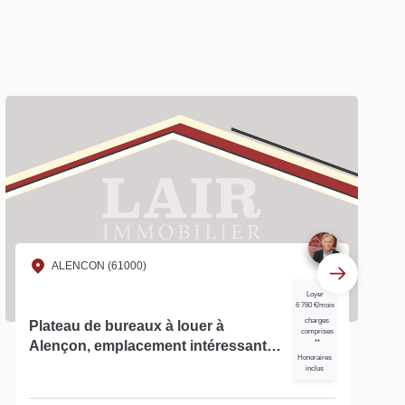
ALENCON (61000)
Loyer
2 280 €/mois
61 ? Rare à Alençon 155 m² de
**
bureau à louer sur axe passager,
Honoraires
inclus
disposant d'une grande visibilité ?
réf 15128