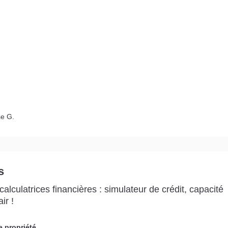
se G.
s
alculatrices financières : simulateur de crédit, capacité
ir !