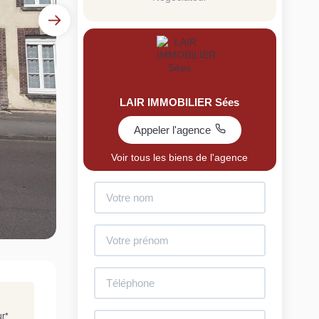
LAIR IMMOBILIER Sées
Appeler l'agence
uit
Voir tous les biens de l'agence
imez votre bien en ligne.
ide et gratuit, recevez votre estimation en
lques clics.
Estimer mon bien maintenant
ur
*