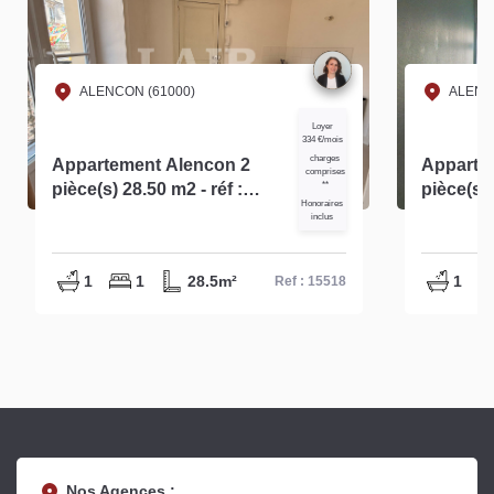
ALENCON (61000)
ALENC
Loyer
334 €/mois
charges
Appartement Alencon 2
Apparte
comprises
pièce(s) 28.50 m2 - réf :
**
pièce(s) 
Honoraires
15518
inclus
1
1
28.5m²
1
Ref : 15518
Nos Agences :