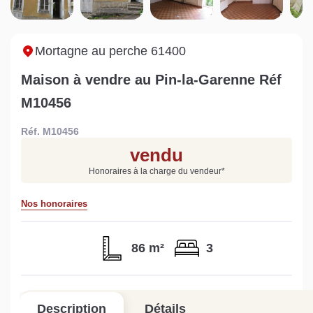
Sarthe pour booster sa
quelles sont les
m
vente
conséquences ?
P
Lire la suite
Lire la suite
L
Mortagne au perche 61400
Maison à vendre au Pin-la-Garenne Réf
M10456
Réf. M10456
Gratuit
vendu
Estimez votre bien en ligne.
Honoraires à la charge du vendeur
*
Rapide et gratuit, recevez votre estimation
en quelques clics.
Nos honoraires
Estimer mon bien maintenant
86 m²
3
Description
Détails