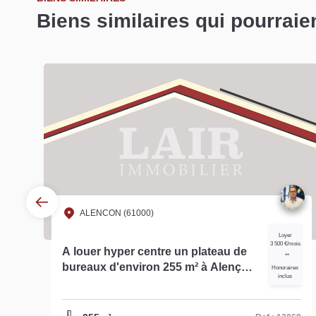
Biens similaires qui pourraie
ALENCON (61000)
Loyer
3 500 €/mois
A louer hyper centre un plateau de
**
bureaux d'environ 255 m² à Alençon
es
Honoraires
inclus
réf- 13069