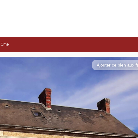
Biens exclusif
 Orne
NOS C
Ajouter ce bien aux f
Con
pou
Acquérir un immeuble
Investir pour la première
de rapport à Écouché-
P
fois à Saint-Pierre-des-
les-Vallées : quelles
d
Nids : guide d’achat
sont les démarches à
s
immobilier
entreprendre ?
s
Lire la suite
Lire la suite
Li