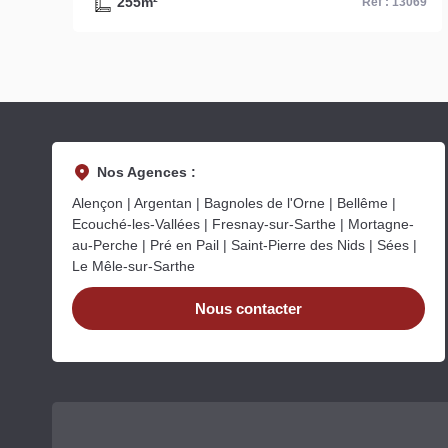
255m²
57
Ref : 13069
Nos Agences :
Alençon | Argentan | Bagnoles de l'Orne | Bellême |
Ecouché-les-Vallées | Fresnay-sur-Sarthe | Mortagne-
au-Perche | Pré en Pail | Saint-Pierre des Nids | Sées |
Le Mêle-sur-Sarthe
Nous contacter