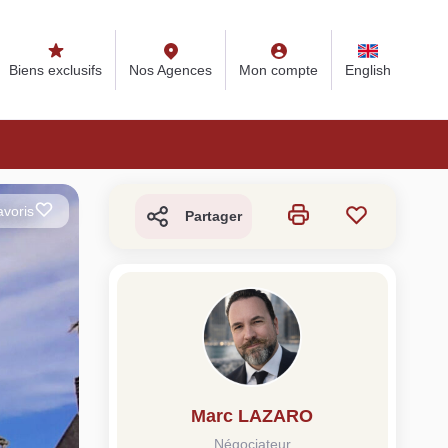
s
Nos Agences
Mon compte
English
Biens exclusifs
Nos Agences
Mon compte
English
ONSEILS IMMO
avoris
Partager
seils immobiliers et actualités
r vous accompagner dans vos projets
Se passer d’une
Ce qu’il
rocéder à des travaux
estimation immobilière à
néglige
’isolation à Fresnay-
Bagnoles-de-l’Orne :
procéde
ur-Sarthe pour booster
quelles sont les
maison 
Marc LAZARO
a vente
conséquences ?
Perche
Négociateur
re la suite
Lire la suite
Lire la 