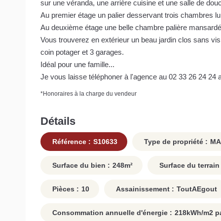
sur une véranda, une arrière cuisine et une salle de do
Au premier étage un palier desservant trois chambres lu
Au deuxième étage une belle chambre palière mansardé
Vous trouverez en extérieur un beau jardin clos sans vis 
coin potager et 3 garages.
Idéal pour une famille...
Je vous laisse téléphoner à l'agence au 02 33 26 24 24 af
*
Honoraires à la charge du vendeur
Détails
Référence :
S10633
Type de propriété :
MA
Surface du bien :
248
m²
Surface du terrain 
Pièces :
10
Assainissement :
ToutAEgout
Consommation annuelle d'énergie :
218
kWh/m2 pa