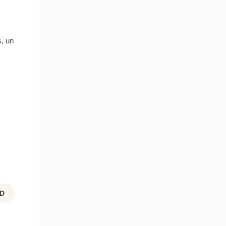
s, un
D