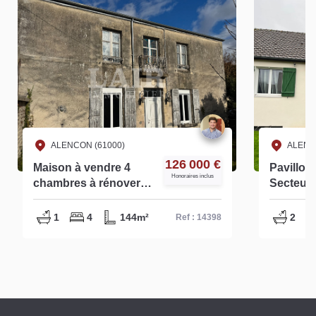
ALENCON (61000)
ALENC
126 000 €
Maison à vendre 4
Pavillon
Honoraires inclus
chambres à rénover
Secteur 
Alençon - réf - 14398
14448
1
4
144m²
2
Ref : 14398