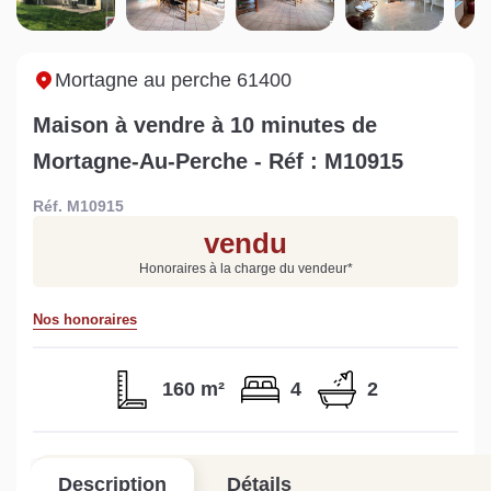
Sarthe pour booster sa
quelles sont les
m
vente
conséquences ?
P
Lire la suite
Lire la suite
L
Mortagne au perche 61400
Maison à vendre à 10 minutes de
Mortagne-Au-Perche - Réf : M10915
Réf. M10915
Gratuit
vendu
Estimez votre bien en ligne.
Honoraires à la charge du vendeur
*
Rapide et gratuit, recevez votre estimation
en quelques clics.
Nos honoraires
Estimer mon bien maintenant
160 m²
4
2
Description
Détails