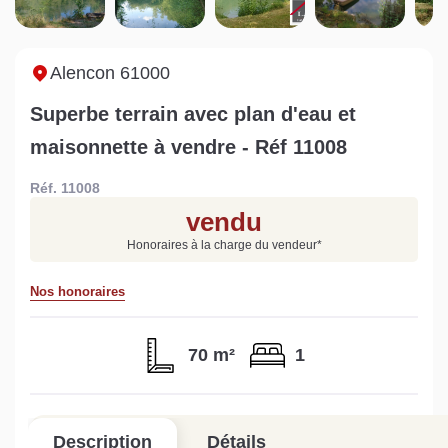
Sarthe pour booster sa
quelles sont les
m
vente
conséquences ?
P
Lire la suite
Lire la suite
L
Alencon 61000
Superbe terrain avec plan d'eau et
maisonnette à vendre - Réf 11008
Réf. 11008
Gratuit
vendu
Estimez votre bien en ligne.
Honoraires à la charge du vendeur
*
Rapide et gratuit, recevez votre estimation
en quelques clics.
Nos honoraires
Estimer mon bien maintenant
70 m²
1
Description
Détails