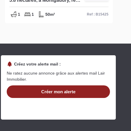
5.8 hectares, à Montgaudry, réf
B15425
1
1
50m²
Ref : B15425
Créez votre alerte mail :
Ne ratez aucune annonce grâce aux alertes mail Lair
Immobilier.
Créer mon alerte