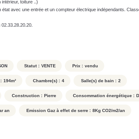
térieur, toiture ..)
 état avec une entrée et un compteur électrique indépendants. Clas
 02.33.28.20.20.
SON
Statut :
VENTE
Prix :
vendu
:
194
m²
Chambre(s) :
4
Salle(s) de bain :
2
Construction :
Pierre
Consommation énergétique :
r an
Emission Gaz à effet de serre :
8
Kg CO2/m2/an