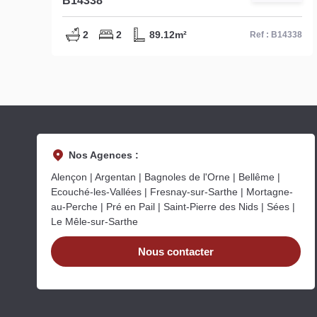
B14338
2
2
89.12m²
25
Ref : B14338
Nos Agences :
Alençon | Argentan | Bagnoles de l'Orne | Bellême |
Ecouché-les-Vallées | Fresnay-sur-Sarthe | Mortagne-
au-Perche | Pré en Pail | Saint-Pierre des Nids | Sées |
Le Mêle-sur-Sarthe
Nous contacter