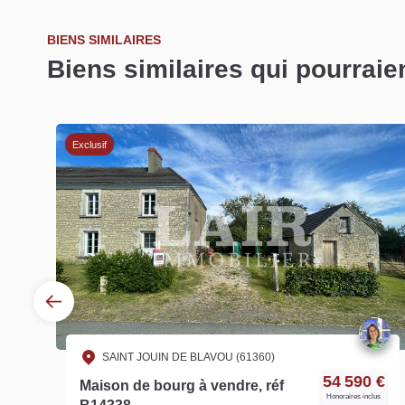
BIENS SIMILAIRES
Biens similaires qui pourraie
Exclusif
SAINT JOUIN DE BLAVOU (61360)
€
54 590 €
Maison de bourg à vendre, réf
Honoraires inclus