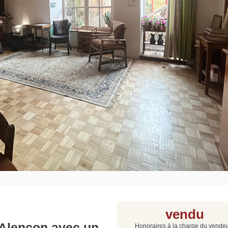
Grat
Est
Rap
que
vendu
'Alençon avec un
Honoraires à la charge du vende