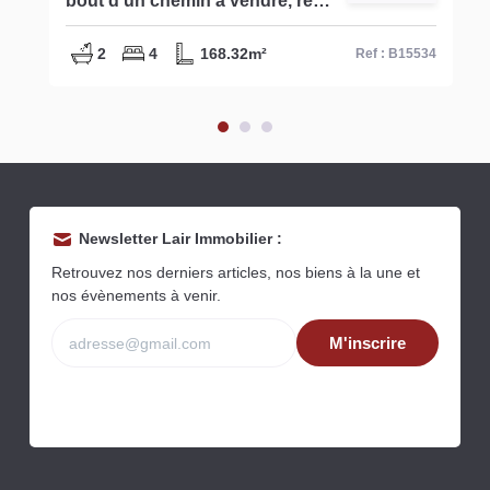
bout d'un chemin à vendre, réf
B15534
2
4
168.32m²
Ref : B15534
Newsletter Lair Immobilier :
Retrouvez nos derniers articles, nos biens à la une et
nos évènements à venir.
M'inscrire