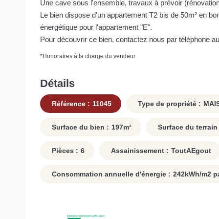
Une cave sous l'ensemble, travaux à prévoir (rénovation in
Le bien dispose d'un appartement T2 bis de 50m² en bon
énergétique pour l'appartement "E".
Pour découvrir ce bien, contactez nous par téléphone au
*
Honoraires à la charge du vendeur
Détails
Référence :
11045
Type de propriété :
MAI
Surface du bien :
197
m²
Surface du terrain 
Pièces :
6
Assainissement :
ToutAEgout
Consommation annuelle d'énergie :
242
kWh/m2 pa