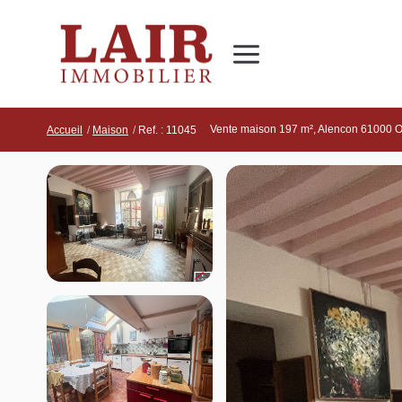
Immobilier
Nous découvrir
Nos services
Contact
Vente maison 197 m², Alencon 61000 
Accueil
Maison
Ref. : 11045
SUIVEZ-NOUS SUR LES RÉSEAUX SOCIAUX
Nos actualités