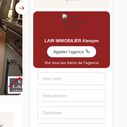
LAIR IMMOBILIER Alençon
Appeler l'agence
uit
Voir tous les biens de l'agence
imez votre bien en ligne.
ide et gratuit, recevez votre estimation en
lques clics.
Estimer mon bien maintenant
ur
*