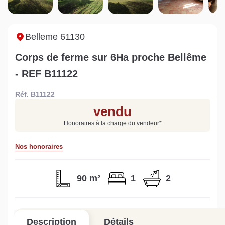
Sarthe pour booster sa
quelles sont les
m
vente
conséquences ?
P
Lire la suite
Lire la suite
L
Belleme 61130
Corps de ferme sur 6Ha proche Bellême
- REF B11122
Réf. B11122
Gratuit
vendu
Estimez votre bien en ligne.
Honoraires à la charge du vendeur
*
Rapide et gratuit, recevez votre estimation
en quelques clics.
Nos honoraires
Estimer mon bien maintenant
90 m²
1
2
Description
Détails