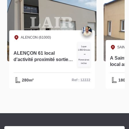
ALENCON (61000)
Loyer
SAINT 
1 850 €/mois
ALENÇON 61 local
**
A Saint Paterne à louer
d'activité proximité sortie
Honoraires
inclus
local ar
autoroute et N12 à louer
environ 
280m² -réf 12222
280m²
180m
Ref : 12222