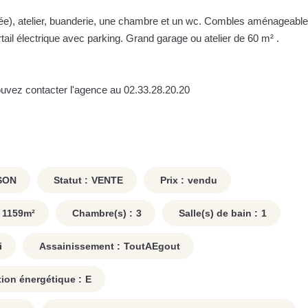
ée), atelier, buanderie, une chambre et un wc. Combles aménageable
tail électrique avec parking. Grand garage ou atelier de 60 m² .
pouvez contacter l'agence au 02.33.28.20.20
SON
Statut :
VENTE
Prix :
vendu
1159
m²
Chambre(s) :
3
Salle(s) de bain :
1
i
Assainissement :
ToutAEgout
on énergétique :
E