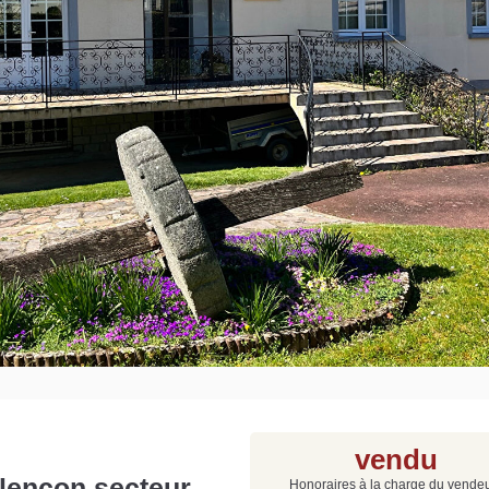
Grat
Est
Rap
que
vendu
Alençon secteur
Honoraires à la charge du vende