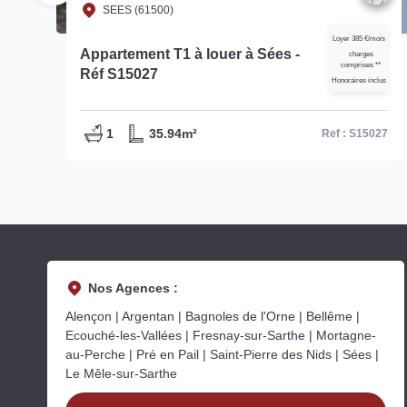
SEES (61500)
s
Loyer 385 €/mois
Appartement T1 à louer à Sées -
charges
comprises **
Réf S15027
s
Honoraires inclus
1
35.94m²
55
Ref : S15027
Nos Agences :
Alençon | Argentan | Bagnoles de l'Orne | Bellême |
Ecouché-les-Vallées | Fresnay-sur-Sarthe | Mortagne-
au-Perche | Pré en Pail | Saint-Pierre des Nids | Sées |
Le Mêle-sur-Sarthe