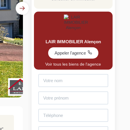
LAIR IMMOBILIER Alençon
Appeler l'agence
uit
Voir tous les biens de l'agence
imez votre bien en ligne.
ide et gratuit, recevez votre estimation en
lques clics.
Estimer mon bien maintenant
ur
*