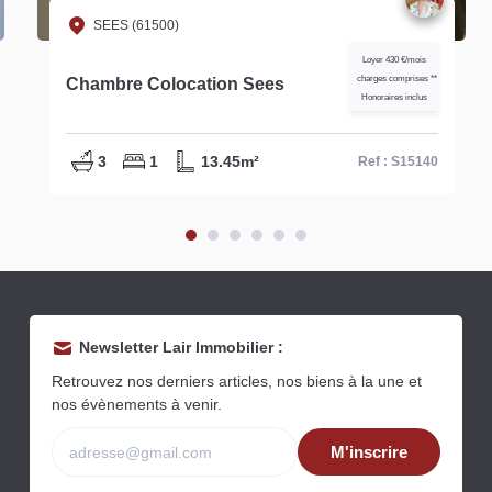
SEES (61500)
Loyer 430 €/mois
charges comprises **
Chambre Colocation Sees
Honoraires inclus
3
1
13.45m²
Ref : S15140
Newsletter Lair Immobilier :
Retrouvez nos derniers articles, nos biens à la une et
nos évènements à venir.
M'inscrire