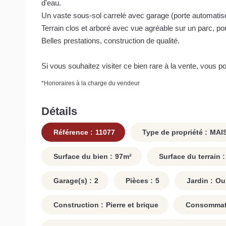
d'eau.
Un vaste sous-sol carrelé avec garage (porte automatis
Terrain clos et arboré avec vue agréable sur un parc, por
Belles prestations, construction de qualité.
Si vous souhaitez visiter ce bien rare à la vente, vous 
*
Honoraires à la charge du vendeur
Détails
Référence :
11077
Type de propriété :
MAI
Surface du bien :
97
m²
Surface du terrain :
Garage(s) :
2
Pièces :
5
Jardin :
Ou
Construction :
Pierre et brique
Consommati