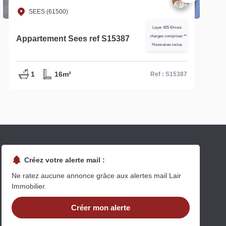
SEES (61500)
Loyer 405 €/mois
charges comprises **
Appartement Sees ref S15387
Honoraires inclus
1
16m²
Ref : S15387
Créez votre alerte mail :
Ne ratez aucune annonce grâce aux alertes mail Lair
Immobilier.
Créer mon alerte