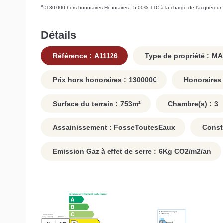
*
€130 000
hors honoraires
Honoraires : 5.00% TTC à la charge de l'acquéreur
Détails
Référence :
A11126
Type de propriété :
MA
Prix hors honoraires :
130000
€
Honoraires 
Surface du terrain :
753
m²
Chambre(s) :
3
Assainissement :
FosseToutesEaux
Constr
Emission Gaz à effet de serre :
6
Kg CO2/m2/an