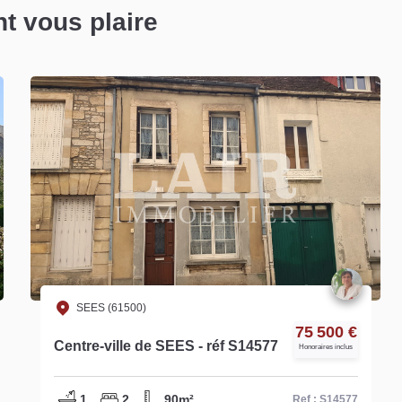
nt vous plaire
SEES (61500)
75 500 €
Centre-ville de SEES - réf S14577
Honoraires inclus
1
2
90m²
Ref : S14577