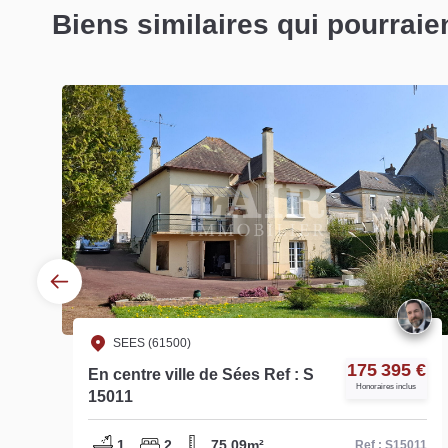
Biens similaires qui pourraie
SEES (61500)
€
175 395 €
En centre ville de Sées Ref : S
Honoraires inclus
15011
1
2
75.09m²
68
Ref : S15011