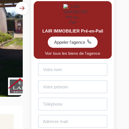
LAIR IMMOBILIER Pré-en-Pail
Appeler l'agence
Voir tous les biens de l'agence
uit
imez votre bien en ligne.
ide et gratuit, recevez votre estimation en
lques clics.
Estimer mon bien maintenant