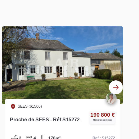
SEES (61500)
190 800 €
Proche de SEES - Réf S15272
Honoraires inclus
2
4
178m²
Ref : S15272