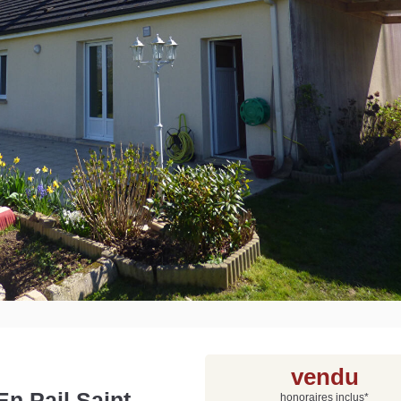
Grat
Est
Rap
que
vendu
n Pail Saint
honoraires inclus
*