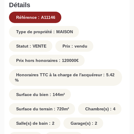
Détails
Référence :
A11146
Type de propriété :
MAISON
Statut :
VENTE
Prix :
vendu
Prix hors honoraires :
120000
€
Honoraires TTC à la charge de l'acquéreur :
5.42
%
Surface du bien :
144
m²
Surface du terrain :
720
m²
Chambre(s) :
4
Salle(s) de bain :
2
Garage(s) :
2