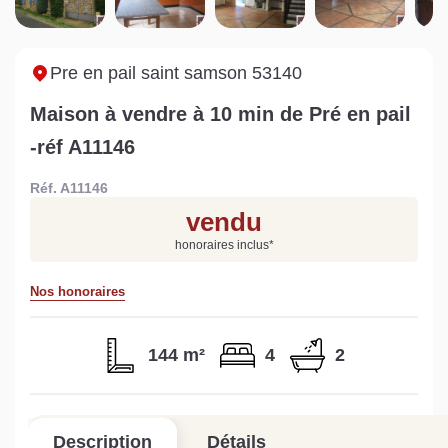
Sarthe pour booster sa
quelles sont les
m
vente
conséquences ?
P
Lire la suite
Lire la suite
L
Pre en pail saint samson 53140
Maison à vendre à 10 min de Pré en pail
-réf A11146
Réf. A11146
Gratuit
vendu
Estimez votre bien en ligne.
honoraires inclus
*
Rapide et gratuit, recevez votre estimation
en quelques clics.
Nos honoraires
Estimer mon bien maintenant
144 m²
4
2
Description
Détails