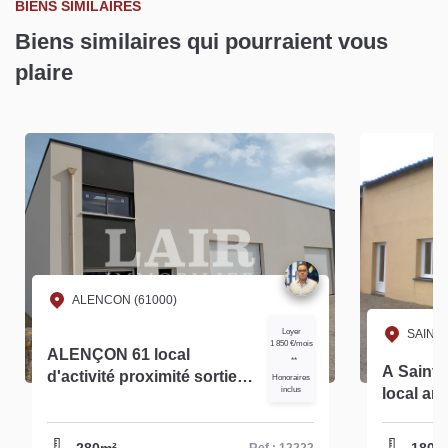
BIENS SIMILAIRES
Biens similaires qui pourraient vous
plaire
ALENCON (61000)
Loyer
SAINT 
1 850 €/mois
ALENÇON 61 local
**
A Saint Paterne à louer
d'activité proximité sortie
Honoraires
inclus
local ar
autoroute et N12 à louer
environ 
280m² -réf 12222