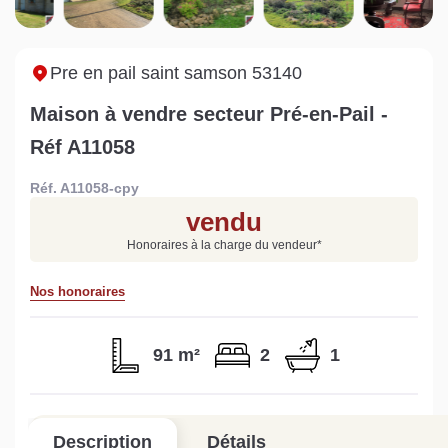
Sarthe pour booster sa
quelles sont les
m
vente
conséquences ?
P
Lire la suite
Lire la suite
L
Pre en pail saint samson 53140
Maison à vendre secteur Pré-en-Pail -
Réf A11058
Réf. A11058-cpy
Gratuit
vendu
Estimez votre bien en ligne.
Honoraires à la charge du vendeur
*
Rapide et gratuit, recevez votre estimation
en quelques clics.
Nos honoraires
Estimer mon bien maintenant
91 m²
2
1
Description
Détails