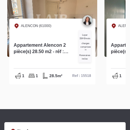
ALENCON (61000)
ALENC
Loyer
334 €/mois
charges
Appartement Alencon 2
Apparte
comprises
pièce(s) 28.50 m2 - réf :
**
pièce(s) 
Honoraires
15518
inclus
1
1
28.5m²
1
Ref : 15518