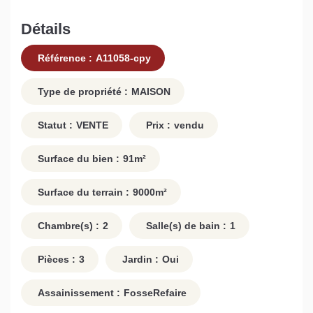
Détails
Référence :
A11058-cpy
Type de propriété :
MAISON
Statut :
VENTE
Prix :
vendu
Surface du bien :
91
m²
Surface du terrain :
9000
m²
Chambre(s) :
2
Salle(s) de bain :
1
Pièces :
3
Jardin :
Oui
Assainissement :
FosseRefaire