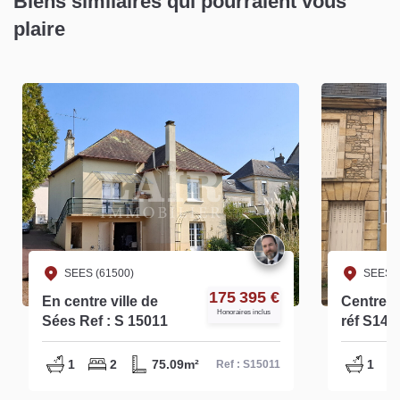
Biens similaires qui pourraient vous
plaire
SEES (61500)
SEES (
175 395 €
En centre ville de
Centre-v
Honoraires inclus
Sées Ref : S 15011
réf S145
1
2
75.09m²
1
Ref : S15011