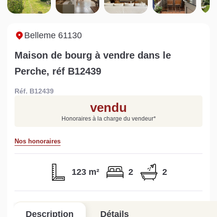
Sarthe pour booster sa
quelles sont les
m
vente
conséquences ?
P
Lire la suite
Lire la suite
L
Belleme 61130
Maison de bourg à vendre dans le
Perche, réf B12439
Réf. B12439
Gratuit
vendu
Estimez votre bien en ligne.
Honoraires à la charge du vendeur
*
Rapide et gratuit, recevez votre estimation
en quelques clics.
Nos honoraires
Estimer mon bien maintenant
123 m²
2
2
Description
Détails