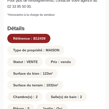
Pour plus de renseignements, contacter votre agence au
02 33 85 50 00.
*
Honoraires à la charge du vendeur
Détails
Référence :
B12439
Type de propriété :
MAISON
Statut :
VENTE
Prix :
vendu
Surface du bien :
123
m²
Surface du terrain :
1032
m²
Chambre(s) :
2
Salle(s) de bain :
2
Pièces :
5
Jardin :
Oui