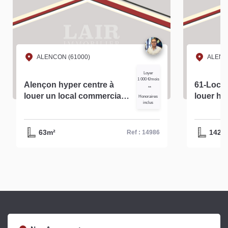
ALENCON (61000)
ALENC
Loyer
1 000 €/mois
Alençon hyper centre à
61-Local
**
louer un local commercial
louer hy
Honoraires
inclus
d'environ 63m² - réf-14986
d'Alenço
63m²
142m
Ref : 14986