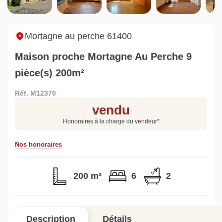
Sarthe pour booster sa
quelles sont les
m
vente
conséquences ?
P
Lire la suite
Lire la suite
L
Mortagne au perche 61400
Maison proche Mortagne Au Perche 9
pièce(s) 200m²
Réf. M12370
Gratuit
vendu
Estimez votre bien en ligne.
Honoraires à la charge du vendeur
*
Rapide et gratuit, recevez votre estimation
en quelques clics.
Nos honoraires
Estimer mon bien maintenant
200 m²
6
2
Description
Détails