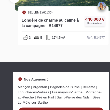
BELLEME (61130)
€
440 000 €
Longère de charme au calme à
s
Honoraires inclus
la campagne - B14977
2
5
174.5m²
18
Ref : B14977
Nos Agences :
Alençon | Argentan | Bagnoles de l'Orne | Bellême |
Ecouché-les-Vallées | Fresnay-sur-Sarthe | Mortagne-
au-Perche | Pré en Pail | Saint-Pierre des Nids | Sées |
Le Mêle-sur-Sarthe