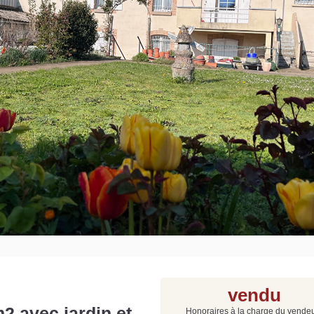
Grat
Est
Rap
que
vendu
2 avec jardin et
Honoraires à la charge du vende