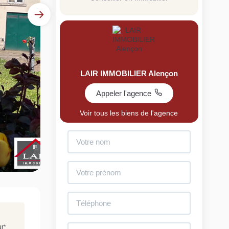
LAIR IMMOBILIER Alençon
Appeler l'agence
uit
Voir tous les biens de l'agence
imez votre bien en ligne.
ide et gratuit, recevez votre estimation en
lques clics.
Estimer mon bien maintenant
ur
*