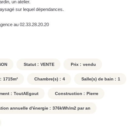
din, un atelier.
 paysagé sur lequel dépendances.
'agence au 02.33.28.20.20
SON
Statut :
VENTE
Prix :
vendu
:
1715
m²
Chambre(s) :
4
Salle(s) de bain :
1
ment :
ToutAEgout
Construction :
Pierre
on annuelle d'énergie :
376
kWh/m2 par an