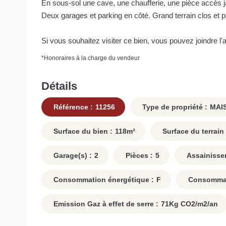
En sous-sol une cave, une chaufferie, une pièce accès jar
Deux garages et parking en côté. Grand terrain clos et
Si vous souhaitez visiter ce bien, vous pouvez joindre l
*
Honoraires à la charge du vendeur
Détails
Référence :
11256
Type de propriété :
MAI
Surface du bien :
118
m²
Surface du terrain 
Garage(s) :
2
Pièces :
5
Assainisse
Consommation énergétique :
F
Consommati
Emission Gaz à effet de serre :
71
Kg CO2/m2/an