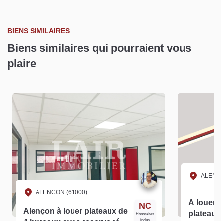
BIENS SIMILAIRES
Biens similaires qui pourraient vous
plaire
ALENC
ALENCON (61000)
A louer 
NC
Alençon à louer plateaux de
plateau 
Honoraires
inclus