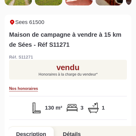
Sarthe pour booster sa
quelles sont les
m
vente
conséquences ?
P
Lire la suite
Lire la suite
L
Sees 61500
Maison de campagne à vendre à 15 km
de Sées - Réf S11271
Réf. S11271
Gratuit
vendu
Estimez votre bien en ligne.
Honoraires à la charge du vendeur
*
Rapide et gratuit, recevez votre estimation
en quelques clics.
Nos honoraires
Estimer mon bien maintenant
130 m²
3
1
Description
Détails