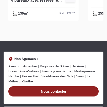
4 bureaux avec reserve réf -
d'environ 255 m² à Ale
12257
réf- 130
139m²
255m
Ref : 12257
Nos Agences :
Alençon | Argentan | Bagnoles de l'Orne | Bellême |
Ecouché-les-Vallées | Fresnay-sur-Sarthe | Mortagne-au-
Perche | Pré en Pail | Saint-Pierre des Nids | Sées | Le
Mêle-sur-Sarthe
Nous contacter