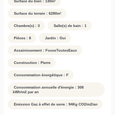
Surface du bien :
130
m²
Surface du terrain :
6280
m²
Chambre(s) :
3
Salle(s) de bain :
1
Pièces :
8
Jardin :
Oui
Assainissement :
FosseToutesEaux
Construction :
Pierre
Consommation énergétique :
F
Consommation annuelle d'énergie :
308
kWh/m2 par an
Emission Gaz à effet de serre :
94
Kg CO2/m2/an