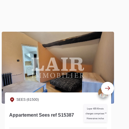
Exclusif
SEES (61500)
Loyer 520 €/mois
charges comprises **
Studio Meublé Sees S13980
Honoraires inclus