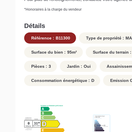
*
Honoraires à la charge du vendeur
Détails
Référence :
B11300
Type de propriété :
MA
Surface du bien :
95
m²
Surface du terrain :
Pièces :
3
Jardin :
Oui
Assainissem
Consommation énergétique :
D
Emission Ga