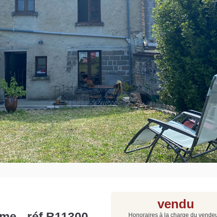
Grat
Est
Rap
que
vendu
me - réf B11300
Honoraires à la charge du vende