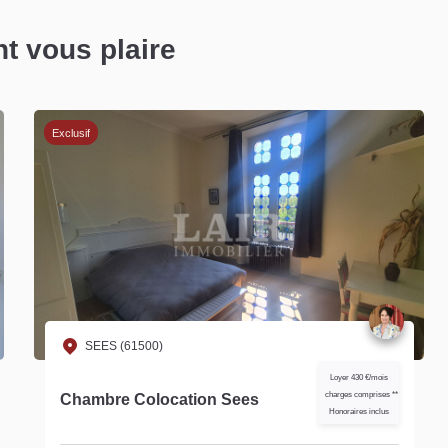
nt vous plaire
SEES (61500)
Loyer 405 €/mois
charges comprises **
Appartement Sees ref S15387
Honoraires inclus