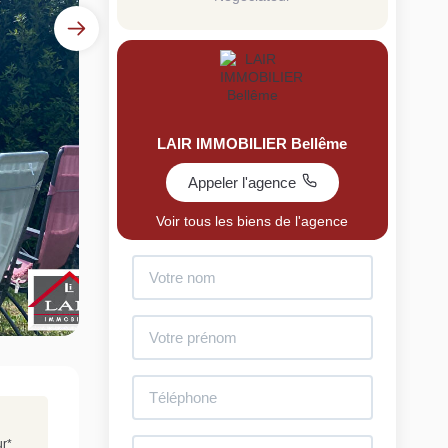
LAIR IMMOBILIER Bellême
Appeler l'agence
uit
Voir tous les biens de l'agence
imez votre bien en ligne.
ide et gratuit, recevez votre estimation en
lques clics.
Estimer mon bien maintenant
ur
*