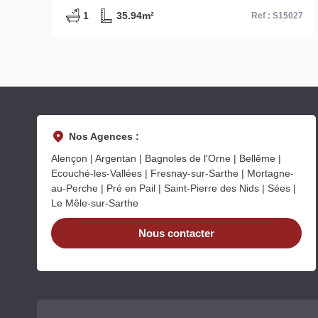
3
1
13.45m²
15027
Ref : S15140
Nos Agences :
Alençon | Argentan | Bagnoles de l'Orne | Bellême |
Ecouché-les-Vallées | Fresnay-sur-Sarthe | Mortagne-
au-Perche | Pré en Pail | Saint-Pierre des Nids | Sées |
Le Mêle-sur-Sarthe
Nous contacter