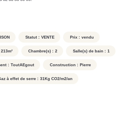
ISON
Statut :
VENTE
Prix :
vendu
213
m²
Chambre(s) :
2
Salle(s) de bain :
1
ent :
ToutAEgout
Construction :
Pierre
z à effet de serre :
31
Kg CO2/m2/an