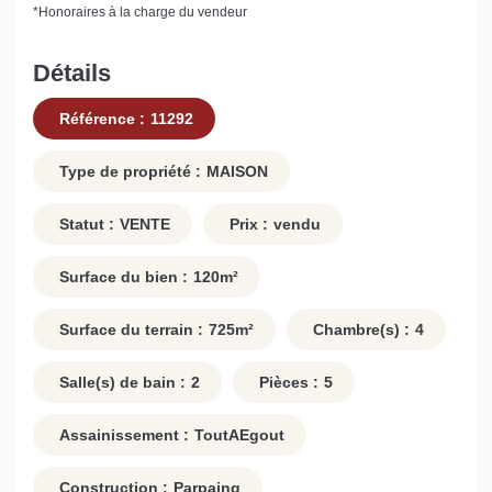
*
Honoraires à la charge du vendeur
Détails
Référence :
11292
Type de propriété :
MAISON
Statut :
VENTE
Prix :
vendu
Surface du bien :
120
m²
Surface du terrain :
725
m²
Chambre(s) :
4
Salle(s) de bain :
2
Pièces :
5
Assainissement :
ToutAEgout
Construction :
Parpaing