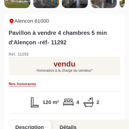
Sarthe pour booster sa
quelles sont les
m
vente
conséquences ?
P
Lire la suite
Lire la suite
L
Alencon 61000
Pavillon à vendre 4 chambres 5 min
d'Alençon -réf- 11292
Réf. 11292
Gratuit
vendu
Estimez votre bien en ligne.
Honoraires à la charge du vendeur
*
Rapide et gratuit, recevez votre estimation
en quelques clics.
Nos honoraires
Estimer mon bien maintenant
120 m²
4
2
Description
Détails