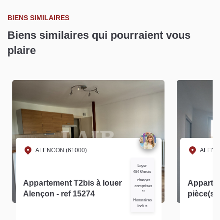
BIENS SIMILAIRES
Biens similaires qui pourraient vous
plaire
ALENCON (61000)
ALENC
Loyer
484 €/mois
charges
Appartement T2bis à louer
Apparte
comprises
Alençon - ref 15274
**
pièce(s) 
Honoraires
14453
inclus