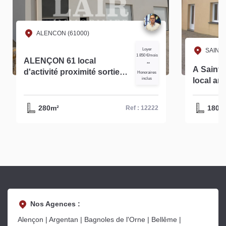
ALENCON (61000)
Loyer
SAINT 
1 850 €/mois
ALENÇON 61 local
**
A Saint Paterne à louer
d'activité proximité sortie
Honoraires
inclus
local ar
autoroute et N12 à louer
environ 
280m² -réf 12222
280m²
180m
Ref : 12222
Nos Agences :
Alençon | Argentan | Bagnoles de l'Orne | Bellême |