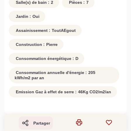
Salle(s) de bain :
2
Pièces :
7
Jardin :
Oui
Assainissement :
ToutAEgout
Construction :
Pierre
Consommation énergétique :
D
Consommation annuelle d'énergie :
205
kWh/m2 par an
Emission Gaz à effet de serre :
46
Kg CO2/m2/an
Partager