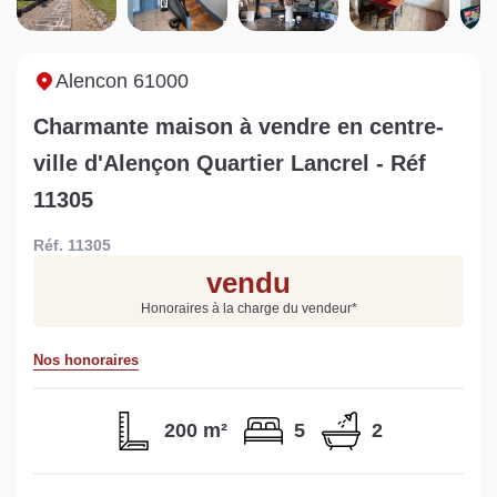
Sarthe pour booster sa
quelles sont les
m
vente
conséquences ?
P
Lire la suite
Lire la suite
L
Alencon 61000
Charmante maison à vendre en centre-
ville d'Alençon Quartier Lancrel - Réf
11305
Gratuit
Réf. 11305
Estimez votre bien en ligne.
vendu
Rapide et gratuit, recevez votre estimation
Honoraires à la charge du vendeur
*
en quelques clics.
Nos honoraires
Estimer mon bien maintenant
200 m²
5
2