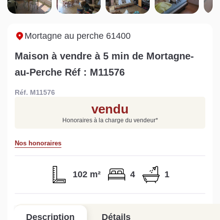
Sarthe pour booster sa
quelles sont les
m
vente
conséquences ?
P
Lire la suite
Lire la suite
L
Mortagne au perche 61400
Maison à vendre à 5 min de Mortagne-
au-Perche Réf : M11576
Réf. M11576
Gratuit
vendu
Estimez votre bien en ligne.
Honoraires à la charge du vendeur
*
Rapide et gratuit, recevez votre estimation
en quelques clics.
Nos honoraires
Estimer mon bien maintenant
102 m²
4
1
Description
Détails