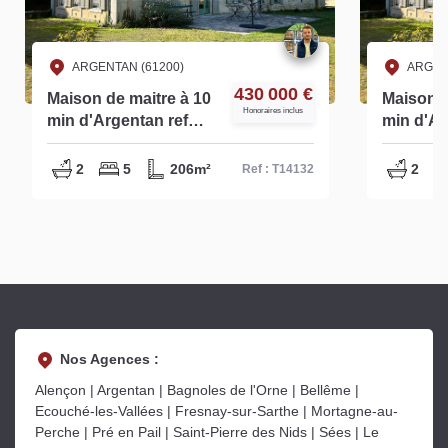
ARGENTAN (61200)
ARGEN
430 000 €
Maison de maitre à 10
Maison d
Honoraires inclus
min d'Argentan ref
min d'Ar
T14132
S14132
2
5
206m²
2
Ref : T14132
Nos Agences :
Alençon | Argentan | Bagnoles de l'Orne | Bellême |
Ecouché-les-Vallées | Fresnay-sur-Sarthe | Mortagne-au-
Perche | Pré en Pail | Saint-Pierre des Nids | Sées | Le