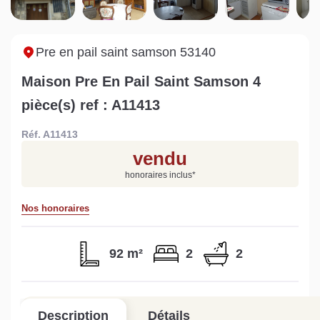
Sarthe pour booster sa
quelles sont les
m
vente
conséquences ?
P
Lire la suite
Lire la suite
L
Pre en pail saint samson 53140
Maison Pre En Pail Saint Samson 4
pièce(s) ref : A11413
Réf. A11413
Gratuit
vendu
Estimez votre bien en ligne.
honoraires inclus
*
Rapide et gratuit, recevez votre estimation
en quelques clics.
Nos honoraires
Estimer mon bien maintenant
92 m²
2
2
Description
Détails