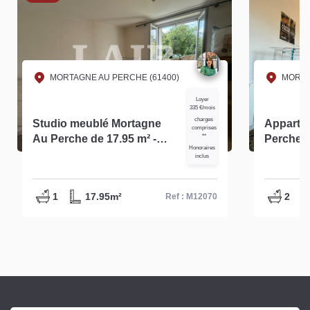
MORTAGNE AU PERCHE (61400)
MORTA
Loyer
335 €/mois
charges
Studio meublé Mortagne
Apparte
comprises
Au Perche de 17.95 m² -
**
Perche environ 70m² -
Honoraires
Réf. : M12070
M14146
inclus
1
17.95m²
2
Ref : M12070