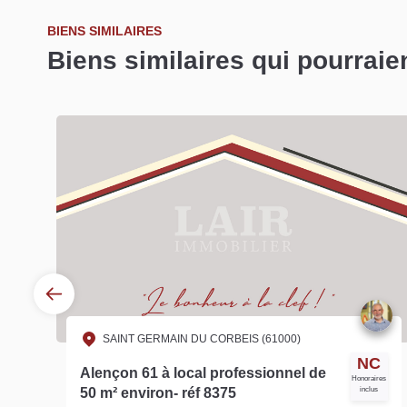
BIENS SIMILAIRES
Biens similaires qui pourraie
ARCON
AINT GERMAIN DU CORBEIS (61000)
A louer
NC
çon 61 à local professionnel de
Honoraires
50 m² environ- réf 8375
inclus