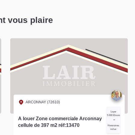
nt vous plaire
NAY (72610)
ARCONNAY 
Loyer
5 000 €/mois
 Zone commerciale Arconnay
Cellule com
**
cellule de 397 m2 réf:13470
louer Réf
Honoraires
inclus