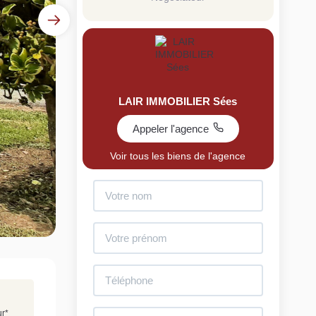
LAIR IMMOBILIER Sées
Appeler l'agence
uit
Voir tous les biens de l'agence
imez votre bien en ligne.
ide et gratuit, recevez votre estimation en
lques clics.
Estimer mon bien maintenant
ur
*