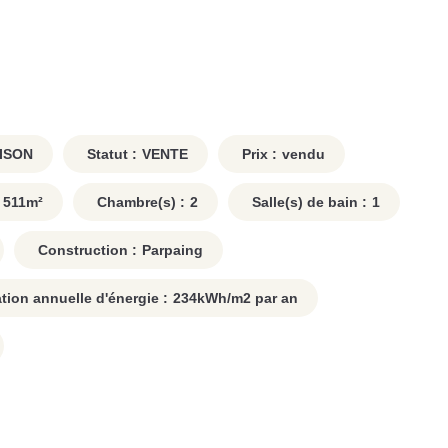
ISON
Statut :
VENTE
Prix :
vendu
511
m²
Chambre(s) :
2
Salle(s) de bain :
1
Construction :
Parpaing
on annuelle d'énergie :
234
kWh/m2 par an