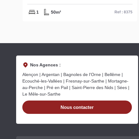
1
50m²
397m
Ref : 8375
Nos Agences :
Alençon | Argentan | Bagnoles de l'Orne | Bellême |
Ecouché-les-Vallées | Fresnay-sur-Sarthe | Mortagne-
au-Perche | Pré en Pail | Saint-Pierre des Nids | Sées |
Le Mêle-sur-Sarthe
Nous contacter