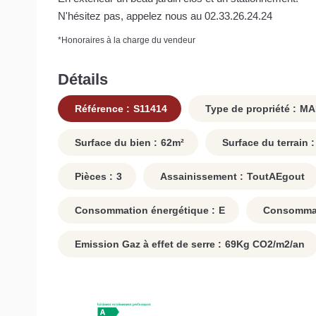
N'hésitez pas, appelez nous au 02.33.26.24.24
*
Honoraires à la charge du vendeur
Détails
Référence :
S11414
Type de propriété :
MA
Surface du bien :
62
m²
Surface du terrain :
Pièces :
3
Assainissement :
ToutAEgout
Consommation énergétique :
E
Consommati
Emission Gaz à effet de serre :
69
Kg CO2/m2/an