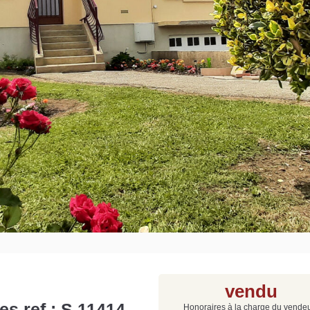
Grat
Est
Rap
que
vendu
s ref : S 11414
Honoraires à la charge du vende