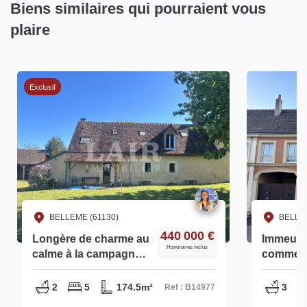
Biens similaires qui pourraient vous
plaire
Exclusif
BELLEME (61130)
BELLEM
440 000 €
Longère de charme au
Immeubl
Honoraires inclus
calme à la campagne -
commerc
B14977
habitatio
Nombre
2
5
174.5m²
3
Ref : B14977
possibil