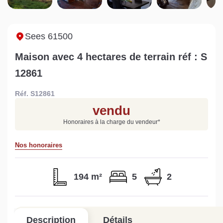
Sarthe pour booster sa
quelles sont les
m
vente
conséquences ?
P
Lire la suite
Lire la suite
L
Sees 61500
Maison avec 4 hectares de terrain réf : S
12861
Réf. S12861
Gratuit
vendu
Estimez votre bien en ligne.
Honoraires à la charge du vendeur
*
Rapide et gratuit, recevez votre estimation
en quelques clics.
Nos honoraires
Estimer mon bien maintenant
194 m²
5
2
Description
Détails