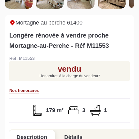
maison à Mortagne-au-
non viabilisé à Pré-en-
Ni
Perche
Pail ?
i
Lire la suite
Lire la suite
L
Mortagne au perche 61400
Longère rénovée à vendre proche
Mortagne-au-Perche - Réf M11553
Réf. M11553
Gratuit
vendu
Estimez votre bien en ligne.
Honoraires à la charge du vendeur
*
Rapide et gratuit, recevez votre estimation
en quelques clics.
Nos honoraires
Estimer mon bien maintenant
179 m²
3
1
Description
Détails