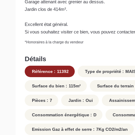
Garage attenant avec grenier au dessus.
Jardin clos de 414m².
Excellent état général.
Si vous souhaitez visiter ce bien, vous pouvez contacte
*
Honoraires à la charge du vendeur
Détails
Référence :
11392
Type de propriété :
MAI
Surface du bien :
115
m²
Surface du terrain 
Pièces :
7
Jardin :
Oui
Assainissem
Consommation énergétique :
D
Consommati
Emission Gaz à effet de serre :
7
Kg CO2/m2/an