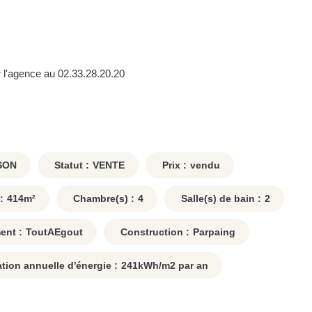
r l'agence au 02.33.28.20.20
SON
Statut :
VENTE
Prix :
vendu
:
414
m²
Chambre(s) :
4
Salle(s) de bain :
2
ent :
ToutAEgout
Construction :
Parpaing
on annuelle d'énergie :
241
kWh/m2 par an