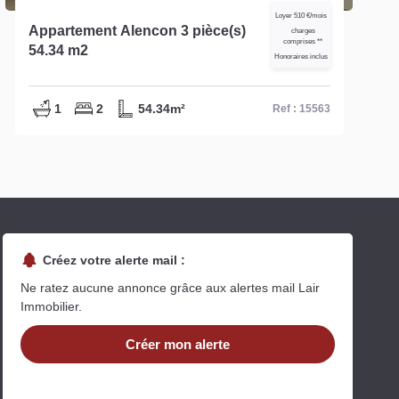
Loyer 510 €/mois
Appartement Alencon 3 pièce(s)
charges
comprises **
54.34 m2
Honoraires inclus
1
2
54.34m²
Ref : 15563
Créez votre alerte mail :
Ne ratez aucune annonce grâce aux alertes mail Lair
Immobilier.
Créer mon alerte