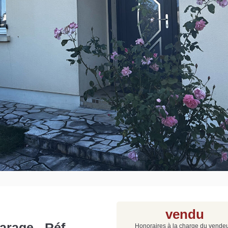
Grat
Est
Rap
que
vendu
arage - Réf
Honoraires à la charge du vende