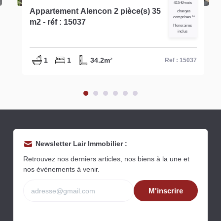
415 €/mois
Appartement Alencon 2 pièce(s) 35
charges
comprises **
m2 - réf : 15037
Honoraires
inclus
1
1
34.2m²
Ref : 15037
Newsletter Lair Immobilier :
Retrouvez nos derniers articles, nos biens à la une et
nos évènements à venir.
M'inscrire