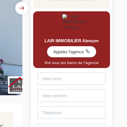
LAIR IMMOBILIER Alençon
Appeler l'agence
uit
Voir tous les biens de l'agence
imez votre bien en ligne.
ide et gratuit, recevez votre estimation en
lques clics.
Estimer mon bien maintenant
ur
*