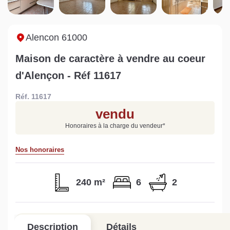
uelles sont les
maison à Mortagne-au-
non viabilisé 
onséquences ?
Perche
Pail ?
ire la suite
Lire la suite
Lire la suite
Alencon 61000
Maison de caractère à vendre au coeur
d'Alençon - Réf 11617
Réf. 11617
Gratuit
vendu
Estimez votre bien en ligne.
Honoraires à la charge du vendeur
*
Rapide et gratuit, recevez votre estimation
en quelques clics.
Nos honoraires
Estimer mon bien maintenant
240 m²
6
2
Description
Détails