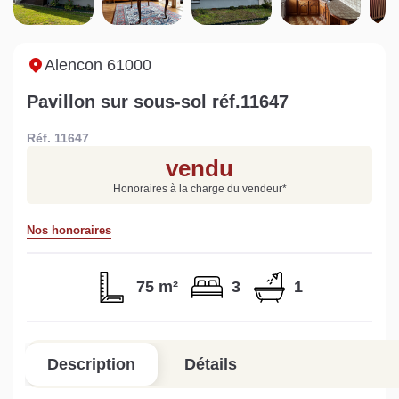
Sarthe pour booster sa
quelles sont les
m
vente
conséquences ?
P
Lire la suite
Lire la suite
L
Alencon 61000
Pavillon sur sous-sol réf.11647
Réf. 11647
vendu
Gratuit
Honoraires à la charge du vendeur
*
Estimez votre bien en ligne.
Nos honoraires
Rapide et gratuit, recevez votre estimation
en quelques clics.
75 m²
3
1
Estimer mon bien maintenant
Description
Détails