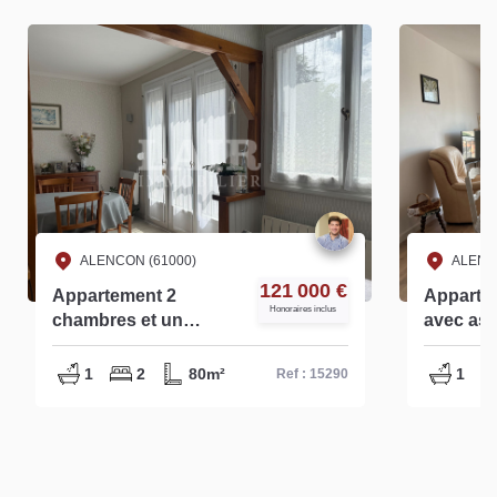
ALENCON (61000)
ALENC
121 000 €
Appartement 2
Appartem
Honoraires inclus
chambres et un
avec asc
garage faibles
Alençon 
charges de
1
2
80m²
1
Ref : 15290
copropriété - ref
-15290