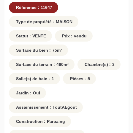
Référence :
11647
Type de propriété :
MAISON
Statut :
VENTE
Prix :
vendu
Surface du bien :
75
m²
Surface du terrain :
460
m²
Chambre(s) :
3
Salle(s) de bain :
1
Pièces :
5
Jardin :
Oui
Assainissement :
ToutAEgout
Construction :
Parpaing