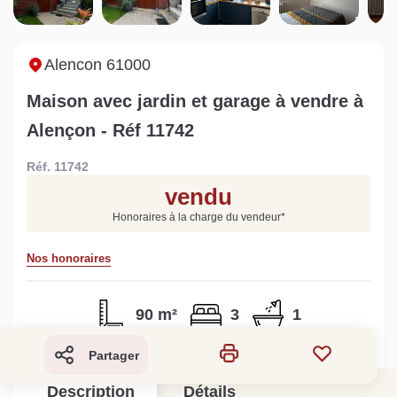
Sarthe pour booster sa
quelles sont les
m
vente
conséquences ?
P
Lire la suite
Lire la suite
L
Alencon 61000
Maison avec jardin et garage à vendre à
Alençon - Réf 11742
Réf. 11742
Gratuit
vendu
Estimez votre bien en ligne.
Honoraires à la charge du vendeur
*
Rapide et gratuit, recevez votre estimation
en quelques clics.
Nos honoraires
Estimer mon bien maintenant
90 m²
3
1
Partager
Description
Détails