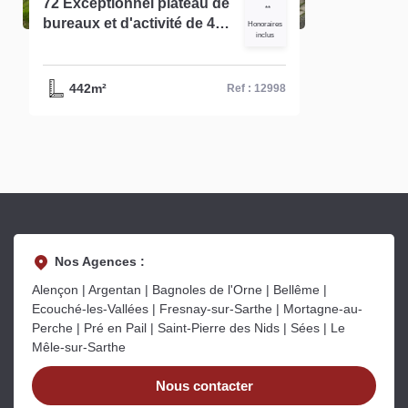
72 Exceptionnel plateau de
**
bureaux et d'activité de 440
Honoraires
inclus
m² à louer Le Mans nord -
Réf-12998
442m²
Ref : 12998
Nos Agences :
Alençon | Argentan | Bagnoles de l'Orne | Bellême |
Ecouché-les-Vallées | Fresnay-sur-Sarthe | Mortagne-au-
Perche | Pré en Pail | Saint-Pierre des Nids | Sées | Le
Mêle-sur-Sarthe
Nous contacter