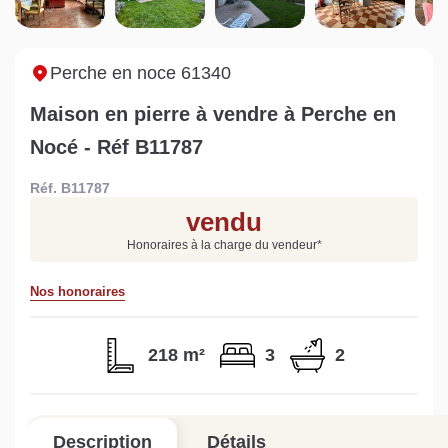
Sarthe pour booster sa
quelles sont les
m
vente
conséquences ?
P
Lire la suite
Lire la suite
L
Perche en noce 61340
Maison en pierre à vendre à Perche en
Nocé - Réf B11787
Réf. B11787
Gratuit
vendu
Estimez votre bien en ligne.
Honoraires à la charge du vendeur
*
Rapide et gratuit, recevez votre estimation
en quelques clics.
Nos honoraires
Estimer mon bien maintenant
218 m²
3
2
Description
Détails