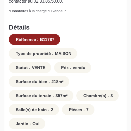
contacter au 02.33.85.50.00.
*
Honoraires à la charge du vendeur
Détails
Référence :
B11787
Type de propriété :
MAISON
Statut :
VENTE
Prix :
vendu
Surface du bien :
218
m²
Surface du terrain :
357
m²
Chambre(s) :
3
Salle(s) de bain :
2
Pièces :
7
Jardin :
Oui