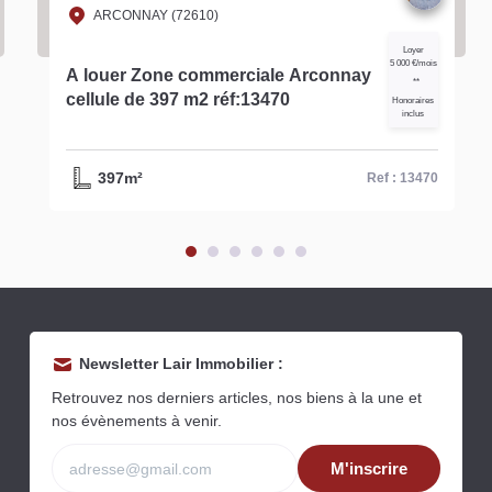
ARCONNAY (72610)
Loyer
5 000 €/mois
A louer Zone commerciale Arconnay
**
cellule de 397 m2 réf:13470
Honoraires
inclus
397m²
Ref : 13470
Newsletter Lair Immobilier :
Retrouvez nos derniers articles, nos biens à la une et
nos évènements à venir.
M'inscrire