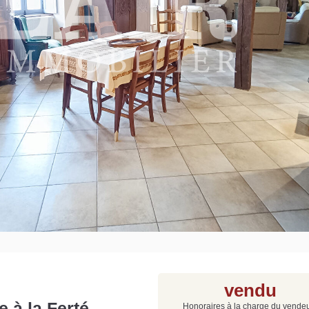
Grat
Est
Rap
que
vendu
 à la Ferté
Honoraires à la charge du vende