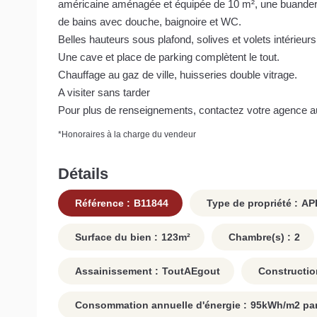
américaine aménagée et équipée de 10 m², une buanderi
de bains avec douche, baignoire et WC.
Belles hauteurs sous plafond, solives et volets intérieurs
Une cave et place de parking complètent le tout.
Chauffage au gaz de ville, huisseries double vitrage.
A visiter sans tarder
Pour plus de renseignements, contactez votre agence a
*
Honoraires à la charge du vendeur
Détails
Référence :
B11844
Type de propriété :
AP
Surface du bien :
123
m²
Chambre(s) :
2
Assainissement :
ToutAEgout
Constructio
Consommation annuelle d'énergie :
95
kWh/m2 par