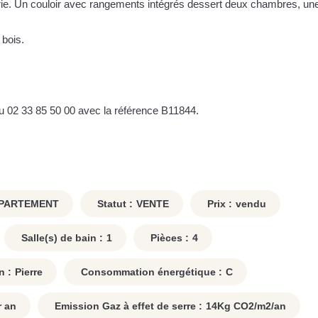
e. Un couloir avec rangements intégrés dessert deux chambres, une
 bois.
u 02 33 85 50 00 avec la référence B11844.
PARTEMENT
Statut :
VENTE
Prix :
vendu
Salle(s) de bain :
1
Pièces :
4
n :
Pierre
Consommation énergétique :
C
 an
Emission Gaz à effet de serre :
14
Kg CO2/m2/an