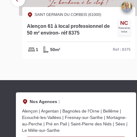
SAINT GERMAIN DU CORBEIS (61000)
is
NC
Alençon 61 à local professionnel de
s
Honoraires
50 m² environ- réf 8375
inclus
1
50m²
59
Ref : 8375
Nos Agences :
Alençon | Argentan | Bagnoles de l'Orne | Bellême |
Ecouché-les-Vallées | Fresnay-sur-Sarthe | Mortagne-
au-Perche | Pré en Pail | Saint-Pierre des Nids | Sées |
Le Mêle-sur-Sarthe