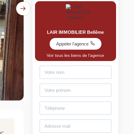
LAIR IMMOBILIER Bellême
Appeler l'agence
Voir tous les biens de l'agence
uit
imez votre bien en ligne.
ide et gratuit, recevez votre estimation en
lques clics.
Estimer mon bien maintenant
ur
*