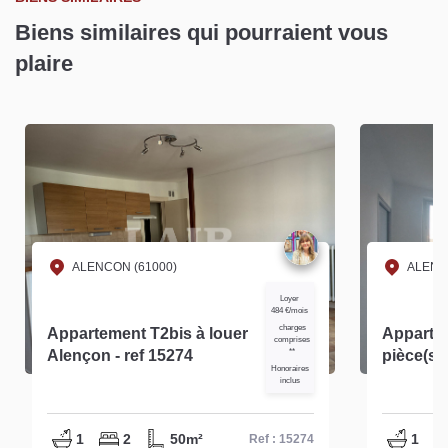
Biens similaires qui pourraient vous
plaire
ALENCON (61000)
ALENC
Loyer
484 €/mois
charges
Appartement T2bis à louer
Apparte
comprises
Alençon - ref 15274
**
pièce(s) 
Honoraires
14453
inclus
1
2
50m²
1
Ref : 15274