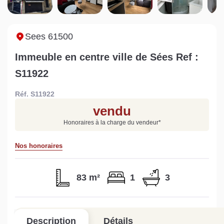
Sarthe pour booster sa
quelles sont les
m
vente
conséquences ?
P
Lire la suite
Lire la suite
L
Sees 61500
Immeuble en centre ville de Sées Ref :
S11922
Réf. S11922
Gratuit
vendu
Estimez votre bien en ligne.
Honoraires à la charge du vendeur
*
Rapide et gratuit, recevez votre estimation
en quelques clics.
Nos honoraires
Estimer mon bien maintenant
83 m²
1
3
Description
Détails