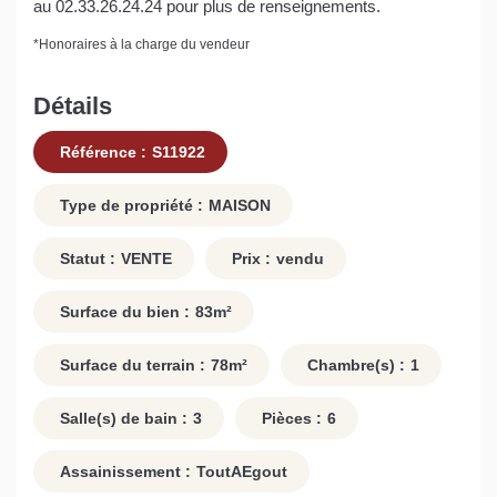
au 02.33.26.24.24 pour plus de renseignements.
*
Honoraires à la charge du vendeur
Détails
Référence :
S11922
Type de propriété :
MAISON
Statut :
VENTE
Prix :
vendu
Surface du bien :
83
m²
Surface du terrain :
78
m²
Chambre(s) :
1
Salle(s) de bain :
3
Pièces :
6
Assainissement :
ToutAEgout