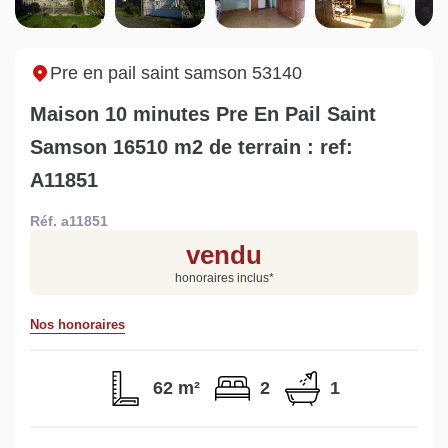
Sarthe pour booster sa
quelles sont les
m
vente
conséquences ?
P
Lire la suite
Lire la suite
L
Pre en pail saint samson 53140
Maison 10 minutes Pre En Pail Saint
Samson 16510 m2 de terrain : ref:
A11851
Gratuit
Réf. a11851
Estimez votre bien en ligne.
vendu
Rapide et gratuit, recevez votre estimation
honoraires inclus
*
en quelques clics.
Nos honoraires
Estimer mon bien maintenant
62 m²
2
1