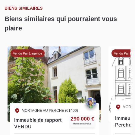
BIENS SIMILAIRES
Biens similaires qui pourraient vous
plaire
Vendu Par L'agence
Vendu Par L'
MORTA
MORTAGNE AU PERCHE (61400)
290 000 €
Immeubl
Immeuble de rapport
Honoraires inclus
P
VENDU