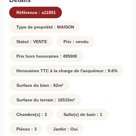
Référence :
a11851
Type de propriété :
MAISON
Statut :
VENTE
Prix :
vendu
Prix hors honoraires :
49500
€
Honoraires TTC à la charge de l'acquéreur :
9.6
%
Surface du bien :
62
m²
Surface du terrain :
16510
m²
Chambre(s) :
2
Salle(s) de bain :
1
Pièces :
3
Jardin :
Oui