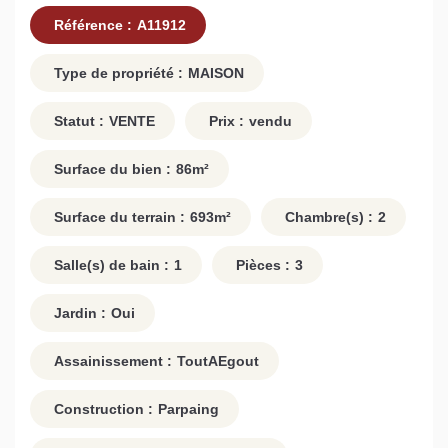
Référence :
A11912
Type de propriété :
MAISON
Statut :
VENTE
Prix :
vendu
Surface du bien :
86
m²
Surface du terrain :
693
m²
Chambre(s) :
2
Salle(s) de bain :
1
Pièces :
3
Jardin :
Oui
Assainissement :
ToutAEgout
Construction :
Parpaing