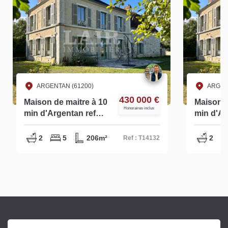
ARGENTAN (61200)
ECOUC
430 000 €
Maison de maitre à 10
Maison 
Honoraires inclus
min d'Argentan ref
garages 
S14132
Ecouché-
réf : E1
2
5
206m²
1
Ref : S14132