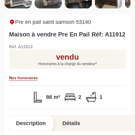
maison à Mortagne-au-
non viabilisé à Pré-en-
N
Perche
Pail ?
i
Lire la suite
Lire la suite
L
Pre en pail saint samson 53140
Maison à vendre Pre En Pail Réf: A11912
Réf. A11912
vendu
Gratuit
Honoraires à la charge du vendeur
*
Estimez votre bien en ligne.
Nos honoraires
Rapide et gratuit, recevez votre estimation
en quelques clics.
86 m²
2
1
Estimer mon bien maintenant
Description
Détails