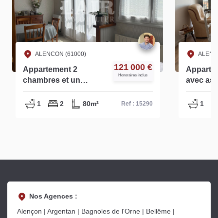
ALENCON (61000)
ALENC
121 000 €
Appartement 2
Appartem
Honoraires inclus
chambres et un
avec asc
garage faibles
Alençon 
charges de
1
2
80m²
1
Ref : 15290
copropriété - ref
-15290
Nos Agences :
Alençon | Argentan | Bagnoles de l'Orne | Bellême |