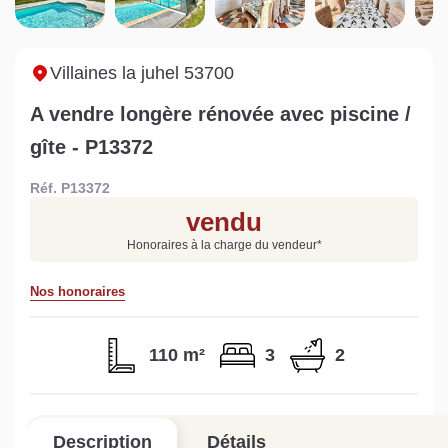
Sarthe pour booster sa
quelles sont les
m
vente
conséquences ?
P
Lire la suite
Lire la suite
L
Villaines la juhel 53700
A vendre longère rénovée avec piscine /
gîte - P13372
Réf. P13372
Gratuit
vendu
Estimez votre bien en ligne.
Honoraires à la charge du vendeur
*
Rapide et gratuit, recevez votre estimation
en quelques clics.
Nos honoraires
Estimer mon bien maintenant
110 m²
3
2
Description
Détails