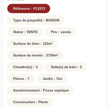
Référence :
P13372
Type de propriété :
MAISON
Statut :
VENTE
Prix :
vendu
Surface du bien :
110
m²
Surface du terrain :
2730
m²
Chambre(s) :
3
Salle(s) de bain :
2
Pièces :
7
Jardin :
Oui
Assainissement :
Fosse septique
Construction :
Pierre