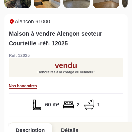
Sarthe pour booster sa
quelles sont les
m
vente
conséquences ?
P
Lire la suite
Lire la suite
L
Alencon 61000
Maison à vendre Alençon secteur
Courteille -réf- 12025
Réf. 12025
Gratuit
vendu
Estimez votre bien en ligne.
Honoraires à la charge du vendeur
*
Rapide et gratuit, recevez votre estimation
en quelques clics.
Nos honoraires
Estimer mon bien maintenant
60 m²
2
1
Description
Détails