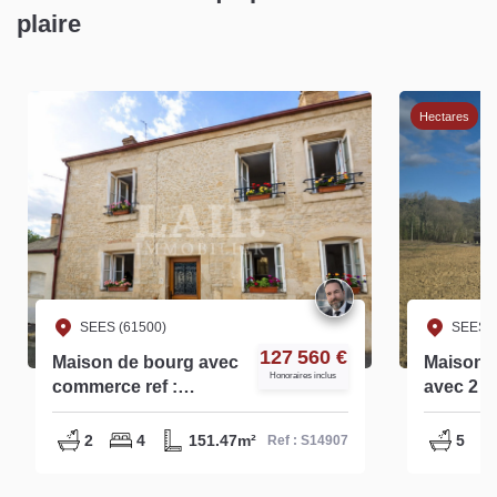
plaire
Hectares
SEES (61500)
SEES (
127 560 €
Maison de bourg avec
Maison d
Honoraires inclus
commerce ref :
avec 2 he
S14907
S14991
2
4
151.47m²
5
Ref : S14907