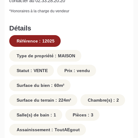
contacter au 02.33.28.20.20
*
Honoraires à la charge du vendeur
Détails
Référence :
12025
Type de propriété :
MAISON
Statut :
VENTE
Prix :
vendu
Surface du bien :
60
m²
Surface du terrain :
224
m²
Chambre(s) :
2
Salle(s) de bain :
1
Pièces :
3
Assainissement :
ToutAEgout