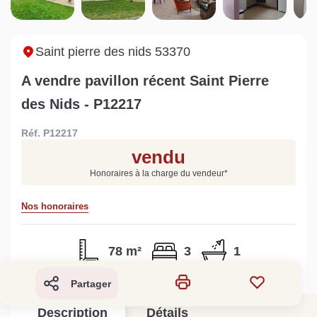
Sarthe pour booster sa
quelles sont les
m
vente
conséquences ?
P
Lire la suite
Lire la suite
L
Saint pierre des nids 53370
A vendre pavillon récent Saint Pierre
des Nids - P12217
Réf. P12217
Gratuit
vendu
Estimez votre bien en ligne.
Honoraires à la charge du vendeur
*
Rapide et gratuit, recevez votre estimation
en quelques clics.
Nos honoraires
Estimer mon bien maintenant
78 m²
3
1
Partager
Description
Détails