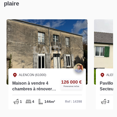
plaire
ALENCON (61000)
ALENC
126 000 €
Maison à vendre 4
Pavillon
Honoraires inclus
chambres à rénover
Secteur 
Alençon - réf - 14398
14448
1
4
144m²
2
Ref : 14398