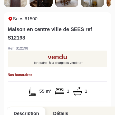
Sarthe pour booster sa
quelles sont les
m
vente
conséquences ?
P
Lire la suite
Lire la suite
L
Sees 61500
Maison en centre ville de SEES ref
S12198
Réf. S12198
Gratuit
vendu
Estimez votre bien en ligne.
Honoraires à la charge du vendeur
*
Rapide et gratuit, recevez votre estimation
en quelques clics.
Nos honoraires
Estimer mon bien maintenant
55 m²
1
1
Description
Détails