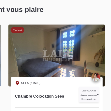
nt vous plaire
SEES (61500)
Loyer 405 €/mois
charges comprises **
Appartement Sees ref S15387
Honoraires inclus