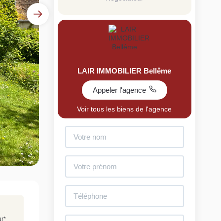
LAIR IMMOBILIER Bellême
Appeler l'agence
uit
Voir tous les biens de l'agence
imez votre bien en ligne.
ide et gratuit, recevez votre estimation en
lques clics.
Estimer mon bien maintenant
ur
*