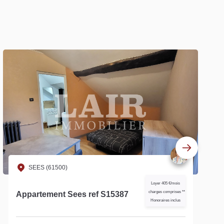
Exclusif
SEES (61500)
Loyer 520 €/mois
charges comprises **
Studio Meublé Sees S13980
Honoraires inclus