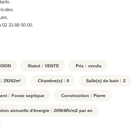
dants.
ricoles.
ues.
 02 33 88 50 00.
ISON
Statut :
VENTE
Prix :
vendu
:
29262
m²
Chambre(s) :
6
Salle(s) de bain :
2
ent :
Fosse septique
Construction :
Pierre
on annuelle d'énergie :
209
kWh/m2 par an