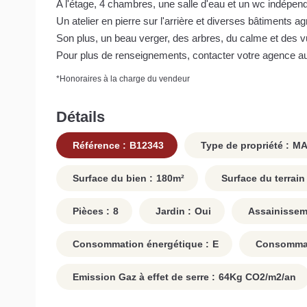
A l'étage, 4 chambres, une salle d'eau et un wc indépen
Un atelier en pierre sur l'arrière et diverses bâtiments ag
Son plus, un beau verger, des arbres, du calme et des v
Pour plus de renseignements, contacter votre agence au
*
Honoraires à la charge du vendeur
Détails
Référence :
B12343
Type de propriété :
MA
Surface du bien :
180
m²
Surface du terrain 
Pièces :
8
Jardin :
Oui
Assainissem
Consommation énergétique :
E
Consommati
Emission Gaz à effet de serre :
64
Kg CO2/m2/an