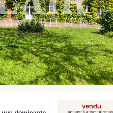
Grat
Est
Rap
que
vendu
 vue dominante
Honoraires à la charge du vende