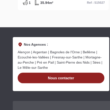
3
1
13.45m²
27
Ref : S15140
Nos Agences :
Alençon | Argentan | Bagnoles de l'Orne | Bellême |
Ecouché-les-Vallées | Fresnay-sur-Sarthe | Mortagne-
au-Perche | Pré en Pail | Saint-Pierre des Nids | Sées |
Le Mêle-sur-Sarthe
Nous contacter