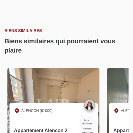
BIENS SIMILAIRES
Biens similaires qui pourraient vous
plaire
ALENCON (61000)
ALENC
Loyer
334 €/mois
charges
Appartement Alencon 2
Apparte
comprises