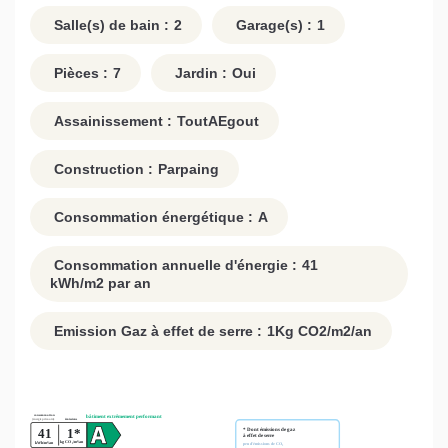
Salle(s) de bain :
2
Garage(s) :
1
Pièces :
7
Jardin :
Oui
Assainissement :
ToutAEgout
Construction :
Parpaing
Consommation énergétique :
A
Consommation annuelle d'énergie :
41
kWh/m2 par an
Emission Gaz à effet de serre :
1
Kg CO2/m2/an