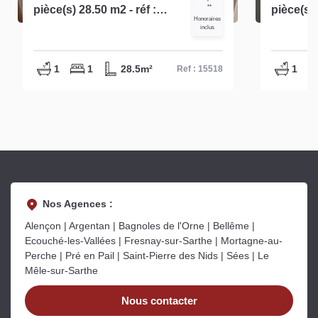
pièce(s) 28.50 m2 - réf :
**
pièce(s) 
Honoraires
15518
inclus
1
1
28.5m²
1
Ref : 15518
Nos Agences :
Alençon | Argentan | Bagnoles de l'Orne | Bellême |
Ecouché-les-Vallées | Fresnay-sur-Sarthe | Mortagne-au-
Perche | Pré en Pail | Saint-Pierre des Nids | Sées | Le
Mêle-sur-Sarthe
Nous contacter