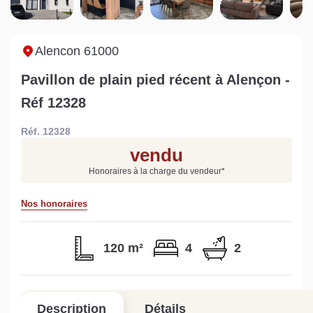
Sarthe pour booster sa
quelles sont les
m
vente
conséquences ?
P
Lire la suite
Lire la suite
L
Alencon 61000
Pavillon de plain pied récent à Alençon -
Réf 12328
Réf. 12328
Gratuit
vendu
Estimez votre bien en ligne.
Honoraires à la charge du vendeur
*
Rapide et gratuit, recevez votre estimation
en quelques clics.
Nos honoraires
Estimer mon bien maintenant
120 m²
4
2
Description
Détails